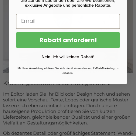
Sie auf dem Laufenden über alle Werbeaktionen,
exklusive Angebote und persönliche Rabatte.
Rabatt anfordern!
Nein, ich will keinen Rabatt!
Mit Ihrer Anmeldung erklären Sie sich damit einverstanden, E-Mail-Marketing zu
erhalten.
Kreativ gestalten & schnell geliefert
Im Editor laden Sie Ihr Bild oder Design hoch und sehen
sofort eine Vorschau. Texte, Logos oder grafische Muster
lassen sich ebenso einfach einfügen. Durch unsere
hauseigene Produktion profitieren Sie von kurzen
Lieferzeiten, gleichbleibender Qualität und einer großen
Vielfalt an Gestaltungsmöglichkeiten.
Ob dezentes Detail oder großflächiges Statement: Wand-