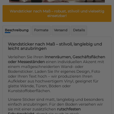
Fußmatte
Über uns
Bodenmatte
Wandsticker nach Maß
– robust, stilvoll und vielseitig
Lieferzeiten
Custom skateboard deck
einsetzbar!
Login
WhatsApp
Beschreibung
Formate
Versand
Details
Impressum
Wandsticker nach Maß – stilvoll, langlebig und
leicht anzubringen
Verleihen Sie Ihren
Innenräumen, Geschäftsflächen
oder Messeständen
einen individuellen Akzent mit
einem maßgeschneiderten Wand- oder
Bodensticker. Laden Sie Ihr eigenes Design, Foto
oder Ihren Text hoch – wir produzieren Ihren
Aufkleber aus hochwertigem Vinyl, geeignet für
glatte Wände, Türen, Böden oder
Kunststoffoberflächen.
Unsere Sticker sind matt, langlebig und besonders
einfach anzubringen. Für den Boden versehen wir
sie mit einer zusätzlichen
rutschfesten
Schutzschicht
, damit sie auch in stark