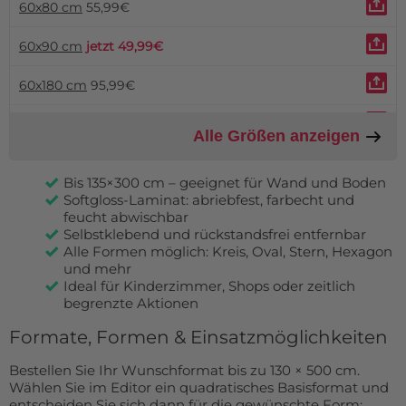
60x80 cm
55,99€
60x90 cm
jetzt 49,99€
60x180 cm
95,99€
70x100 cm
70,99€
Alle Größen anzeigen
80x120 cm
jetzt 69,99€
Bis 135×300 cm – geeignet für Wand und Boden
Softgloss-Laminat: abriebfest, farbecht und
80x205 cm
134,99€
feucht abwischbar
Selbstklebend und rückstandsfrei entfernbar
100x150 cm
124,99€
Alle Formen möglich: Kreis, Oval, Stern, Hexagon
und mehr
120x200 cm
186,99€
Ideal für Kinderzimmer, Shops oder zeitlich
begrenzte Aktionen
130x200 cm
199,99€
Formate, Formen & Einsatzmöglichkeiten
Bestellen Sie Ihr Wunschformat bis zu 130 × 500 cm.
Wählen Sie im Editor ein quadratisches Basisformat und
entscheiden Sie sich dann für die gewünschte Form: