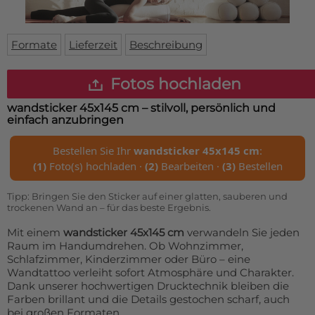
Fußmatte
Über uns
Bodenmatte
Lieferzeiten
Custom skateboard deck
Formate
Lieferzeit
Beschreibung
Login
WhatsApp
Fotos hochladen
Impressum
wandsticker 45x145 cm
– stilvoll, persönlich und
einfach anzubringen
Bestellen Sie Ihr
wandsticker 45x145 cm
:
(1)
Foto(s) hochladen ·
(2)
Bearbeiten ·
(3)
Bestellen
Tipp: Bringen Sie den Sticker auf einer glatten, sauberen und
trockenen Wand an – für das beste Ergebnis.
Mit einem
wandsticker 45x145 cm
verwandeln Sie jeden
Raum im Handumdrehen. Ob Wohnzimmer,
Schlafzimmer, Kinderzimmer oder Büro – eine
Wandtattoo verleiht sofort Atmosphäre und Charakter.
Dank unserer hochwertigen Drucktechnik bleiben die
Farben brillant und die Details gestochen scharf, auch
bei großen Formaten.