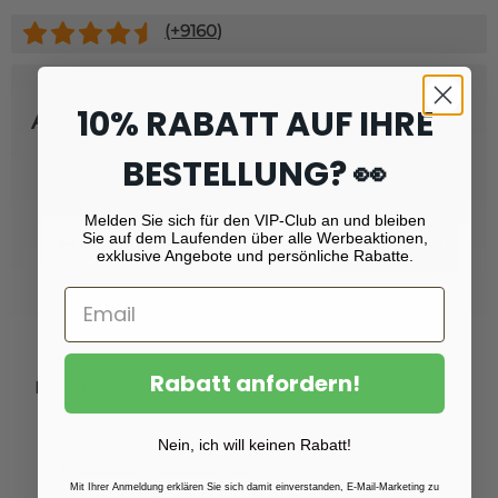
(+
9160
)
10% RABATT AUF IHRE
Abonnieren Sie unseren Newsletter
und erhalten Sie
Rabatt von 10 %!
BESTELLUNG? 👀
Melden Sie sich für den VIP-Club an und bleiben
Email
Sie auf dem Laufenden über alle Werbeaktionen,
Registrieren
exklusive Angebote und persönliche Rabatte.
Rabatt anfordern!
Produkte
Fotoabzüge
Nein, ich will keinen Rabatt!
Fotovergrößerungen
Mit Ihrer Anmeldung erklären Sie sich damit einverstanden, E-Mail-Marketing zu