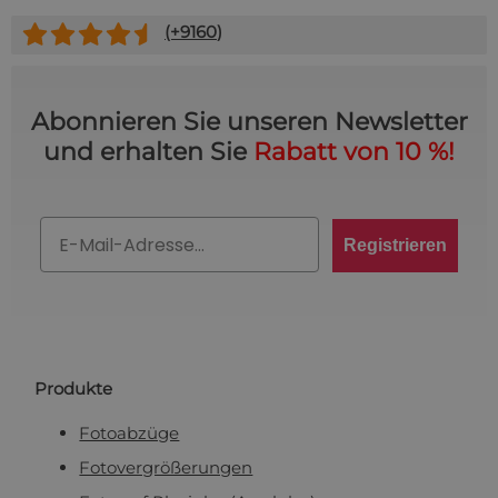
Fußmatte
Über uns
(+
9160
)
Bodenmatte
Lieferzeiten
Custom skateboard deck
Login
WhatsApp
Abonnieren Sie unseren Newsletter
Impressum
und erhalten Sie
Rabatt von 10 %!
Email
Registrieren
Produkte
Fotoabzüge
Fotovergrößerungen