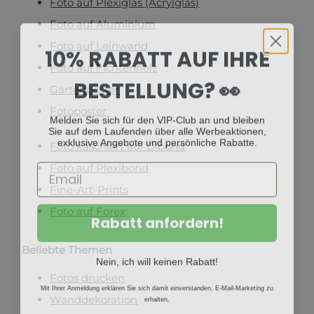
Foto auf Plexiglas (Acrylglas)
Foto auf Aluminium
10% RABATT AUF IHRE
Foto auf Leinwand
Foto auf Fichtenholz
BESTELLUNG? 👀
Gartenposter
Fotoposter
Melden Sie sich für den VIP-Club an und bleiben
Sie auf dem Laufenden über alle Werbeaktionen,
exklusive Angebote und persönliche Rabatte.
Foto kaschiert auf Dibond
Foto auf Plexibond
Fine-Art-Prints
Foto auf Forex
Rabatt anfordern!
Beliebte Themen
Nein, ich will keinen Rabatt!
Fotos drucken
Mit Ihrer Anmeldung erklären Sie sich damit einverstanden, E-Mail-Marketing zu
erhalten.
Wanddekoration