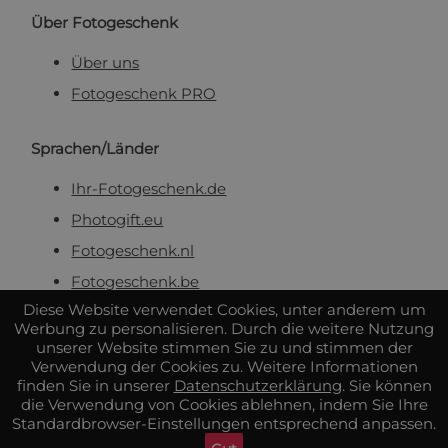
Über Fotogeschenk
Über uns
Fotogeschenk PRO
Sprachen/Länder
Ihr-Fotogeschenk.de
Photogift.eu
Fotogeschenk.nl
Fotogeschenk.be
Diese Website verwendet Cookies, unter anderem um
Werbung zu personalisieren. Durch die weitere Nutzung
Sicher & zuverlässig bezahlen
unserer Website stimmen Sie zu und stimmen der
Verwendung der Cookies zu. Weitere Informationen
finden Sie in unserer
Datenschutzerklärung
. Sie können
die Verwendung von Cookies ablehnen, indem Sie Ihre
Standardbrowser-Einstellungen entsprechend anpassen.