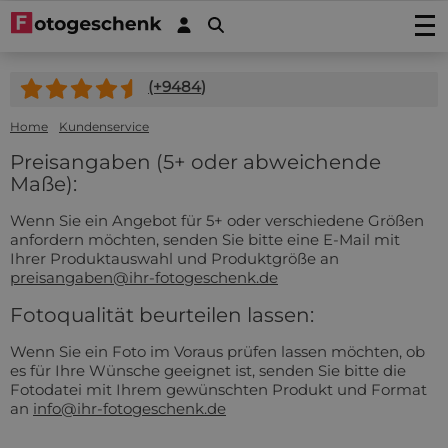
Fotos drucken
(+
9484
)
Foto drucken
Wanddekoration
Fotovergrößerung
Foto auf Acrylglas
Home
Kundenservice
Foto auf Holz
Fotoposters
Foto auf Alu-Dibond
Foto auf Multiplex
Preisangaben (5+ oder abweichende
Gartenposter
FineArt Prints
Foto auf Forex
Maße):
Foto auf Fichtenholz
Gartenposter (mit Ösen)
Fotogeschenke
Fotobücher
Foto auf Leinwand
Foto auf Gerüstholz
Outdoor-Leinwand auf Rahmen
Wenn Sie ein Angebot für 5+ oder verschiedene Größen
Foto auf Acrylblock
Sticker
Foto auf Plexibond
Fotoblock aus Holz
anfordern möchten, senden Sie bitte eine E-Mail mit
Fotopuzzles
Fotosticker
Kaschierte Fotos (Gallery Prints)
Aktionprodukte
Ihrer Produktauswahl und Produktgröße an
Foto auf astfreiem Ayous-Holz
Fotomemory
preisangaben@ihr-fotogeschenk.de
Fotoabzug kaschiert auf Aluminium
Autoaufkleber/Wohnmobilaufkleber
Spannleinwand
Foto Memory
Foto auf Hartfaser Poster (neu!)
Service/Kontakt
Fotoabzug kaschiert auf Alu-Dibond
Placemat
Türaufkleber
Fototapete Rollenbreite 50cm
Kinderpuzzle aus Holz
Fotoqualität beurteilen lassen:
Fotoabzug kaschiert hinter Acrylglas/Plexiglas
Kontakt
Untersetzer
Wandsticker
Tapete in einem Stück
Foto Keksdose
Angebote
Induktionsschutz mit Foto
Wenn Sie ein Foto im Voraus prüfen lassen möchten, ob
Magnetsticker
Sechseck, Kreis, Oval oder Herz
Foto Schlüsselring
Zubehör
es für Ihre Wünsche geeignet ist, senden Sie bitte die
Küchenrückwand
Fensteraufkleber
Fotopuzzle 1000
Fotodatei mit Ihrem gewünschten Produkt und Format
FAQ
Dartmatte
an
info@ihr-fotogeschenk.de
Fotos in Rund
Fotogeschenk PRO
Mousepad
Bilddatenbank