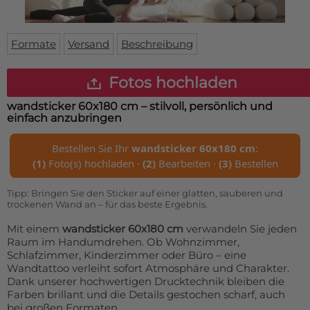
Fußmatte
Über uns
Bodenmatte
Lieferzeiten
Custom skateboard deck
Formate
Versand
Beschreibung
Login
WhatsApp
Fotos hochladen
Impressum
wandsticker 60x180 cm
– stilvoll, persönlich und
einfach anzubringen
Bestellen Sie Ihr
wandsticker 60x180 cm
:
(1)
Foto(s) hochladen ·
(2)
Bearbeiten ·
(3)
Bestellen
Tipp: Bringen Sie den Sticker auf einer glatten, sauberen und
trockenen Wand an – für das beste Ergebnis.
Mit einem
wandsticker 60x180 cm
verwandeln Sie jeden
Raum im Handumdrehen. Ob Wohnzimmer,
Schlafzimmer, Kinderzimmer oder Büro – eine
Wandtattoo verleiht sofort Atmosphäre und Charakter.
Dank unserer hochwertigen Drucktechnik bleiben die
Farben brillant und die Details gestochen scharf, auch
bei großen Formaten.