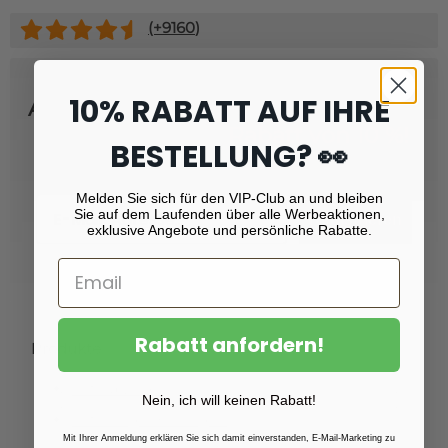
(+
9160
)
10% RABATT AUF IHRE
Abonnieren Sie unseren Newsletter
und erhalten Sie
Rabatt von 10 %!
BESTELLUNG? 👀
Melden Sie sich für den VIP-Club an und bleiben
Email
Sie auf dem Laufenden über alle Werbeaktionen,
Registrieren
exklusive Angebote und persönliche Rabatte.
Rabatt anfordern!
Produkte
Fotoabzüge
Nein, ich will keinen Rabatt!
Fotovergrößerungen
Mit Ihrer Anmeldung erklären Sie sich damit einverstanden, E-Mail-Marketing zu