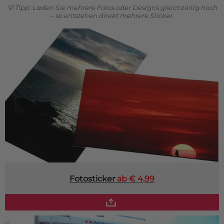
Fußmatte
💡 Tipp: Laden Sie mehrere Fotos oder Designs gleichzeitig hoch
Über uns
– so entstehen direkt mehrere Sticker.
Bodenmatte
Lieferzeiten
Custom skateboard deck
Login
WhatsApp
Impressum
Fotosticker
ab € 4,99