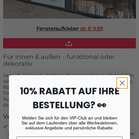
Fensteraufkleber
ab € 9,99
Für innen & außen – funktional oder
dekorativ
Je nach Anwendungsbereich verwenden wir Materialien
wie Vinyl, Wandfolie, transparente Folie, Autostickerfolie,
Bodenlaminat oder magnetische Folie. Sie bestimmen
10% RABATT AUF IHRE
Format, Form (z. B.
Kreis, Oval, Stern oder Herz
) und
Ausführung direkt im Editor – das Ergebnis ist sofort
BESTELLUNG? 👀
sichtbar.
Wählen Sie den passenden Sticker-Typ
Melden Sie sich für den VIP-Club an und bleiben
Sie auf dem Laufenden über alle Werbeaktionen,
Fotosticker
exklusive Angebote und persönliche Rabatte.
Sticker auf Bogen – ideal für Etiketten, Geschenke oder