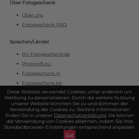
Über Fotogeschenk
Über uns
Fotogeschenk PRO
Sprachen/Länder
Ihr-Fotogeschenk.de
Photogift.eu
Fotogeschenk.nl
Fotogeschenk.be
Diese Website verwendet Cookies, unter anderem um
Werbung zu personalisieren. Durch die weitere Nutzung
Sicher & zuverlässig bezahlen
unserer Website stimmen Sie zu und stimmen der
Verwendung der Cookies zu. Weitere Informationen
finden Sie in unserer
Datenschutzerklärung
. Sie können
die Verwendung von Cookies ablehnen, indem Sie Ihre
Standardbrowser-Einstellungen entsprechend anpassen.
Gut