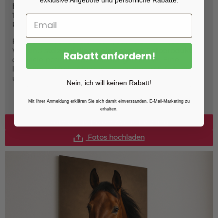
hochwertig
und in Großformaten bis
80×120 cm
,
100×150 und 120×200 cm erhältlich – ideal für
Porträts, Fine Art und moderne Interiors.
Für den Außenbereich ist Ayousholz nicht geeignet.
Wir sind
stolz auf dieses einzigartige Fotoprodukt
,
Rabatt anfordern!
das viele positive Rückmeldungen erhält. Eine
leichtere, astfreie Alternative aus einem Stück sind
unsere
Hartfaser-Poster
.
Nein, ich will keinen Rabatt!
Mit Ihrer Anmeldung erklären Sie sich damit einverstanden, E-Mail-Marketing zu
erhalten.
Foto auf astfreiem Ayous-Holz info
Fotos hochladen