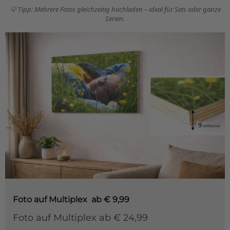
Fußmatte
💡 Tipp: Mehrere Fotos gleichzeitig hochladen – ideal für Sets oder ganze
Über uns
Bodenmatte
Serien.
Lieferzeiten
Custom skateboard deck
Login
WhatsApp
Impressum
Foto auf Multiplex
ab € 9,99
Foto auf Multiplex ab € 24,99