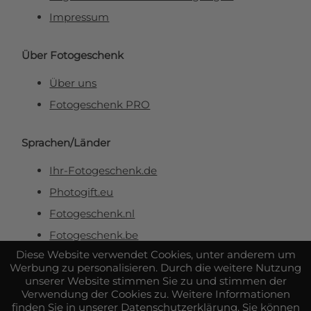
Impressum
Über Fotogeschenk
Über uns
Fotogeschenk PRO
Sprachen/Länder
Ihr-Fotogeschenk.de
Photogift.eu
Fotogeschenk.nl
Fotogeschenk.be
Diese Website verwendet Cookies, unter anderem um
Werbung zu personalisieren. Durch die weitere Nutzung
Sicher & zuverlässig bezahlen
unserer Website stimmen Sie zu und stimmen der
Verwendung der Cookies zu. Weitere Informationen
finden Sie in unserer
Datenschutzerklärung
. Sie können