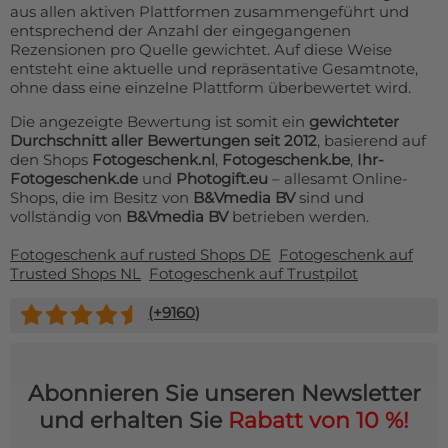
Fußmatte
aus allen aktiven Plattformen zusammengeführt und
Über uns
entsprechend der Anzahl der eingegangenen
Bodenmatte
Rezensionen pro Quelle gewichtet. Auf diese Weise
Lieferzeiten
Custom skateboard deck
entsteht eine aktuelle und repräsentative Gesamtnote,
Login
ohne dass eine einzelne Plattform überbewertet wird.
WhatsApp
Die angezeigte Bewertung ist somit ein
gewichteter
Impressum
Durchschnitt aller Bewertungen seit 2012
, basierend auf
den Shops
Fotogeschenk.nl
,
Fotogeschenk.be
,
Ihr-
Fotogeschenk.de
und
Photogift.eu
– allesamt Online-
Shops, die im Besitz von
B&Vmedia BV
sind und
vollständig von
B&Vmedia BV
betrieben werden.
Fotogeschenk auf rusted Shops DE
Fotogeschenk auf
Trusted Shops NL
Fotogeschenk auf Trustpilot
(+
9160
)
Abonnieren Sie unseren Newsletter
und erhalten Sie
Rabatt von 10 %!