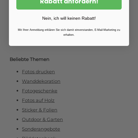
Rabatt anfordern!
Foto kaschiert auf Dibond
Nein, ich will keinen Rabatt!
Foto auf Plexibond
Mit Ihrer Anmeldung erklären Sie sich damit einverstanden, E-Mail-Marketing zu
Fine-Art-Prints
erhalten.
Foto auf Forex
Beliebte Themen
Fotos drucken
Wanddekoration
Fotogeschenke
Fotos auf Holz
Sticker & Folien
Outdoor & Garten
Sonderangebote