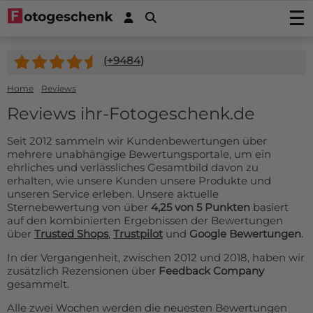
Fotos drucken
(+
9484
)
Foto drucken
Wanddekoration
Fotovergrößerung
Foto auf Acrylglas
Home
Reviews
Foto auf Holz
Fotoposters
Foto auf Alu-Dibond
Foto auf Multiplex
Reviews ihr-Fotogeschenk.de
Gartenposter
FineArt Prints
Foto auf Forex
Foto auf Fichtenholz
Gartenposter (mit Ösen)
Fotogeschenke
Fotobücher
Seit 2012 sammeln wir Kundenbewertungen über
Foto auf Leinwand
Foto auf Gerüstholz
Outdoor-Leinwand auf Rahmen
mehrere unabhängige Bewertungsportale, um ein
Foto auf Acrylblock
Sticker
Foto auf Plexibond
Fotoblock aus Holz
ehrliches und verlässliches Gesamtbild davon zu
Fotopuzzles
Fotosticker
Kaschierte Fotos (Gallery Prints)
Aktionprodukte
erhalten, wie unsere Kunden unsere Produkte und
Foto auf astfreiem Ayous-Holz
Fotomemory
unseren Service erleben. Unsere aktuelle
Fotoabzug kaschiert auf Aluminium
Autoaufkleber/Wohnmobilaufkleber
Spannleinwand
Foto Memory
Foto auf Hartfaser Poster (neu!)
Service/Kontakt
Sternebewertung von über
4,25 von 5 Punkten
basiert
Fotoabzug kaschiert auf Alu-Dibond
Placemat
Türaufkleber
Fototapete Rollenbreite 50cm
Kinderpuzzle aus Holz
auf den kombinierten Ergebnissen der Bewertungen
Fotoabzug kaschiert hinter Acrylglas/Plexiglas
Kontakt
Untersetzer
Wandsticker
Tapete in einem Stück
über
Trusted Shops
,
Trustpilot
und
Google Bewertungen
.
Foto Keksdose
Angebote
Induktionsschutz mit Foto
Magnetsticker
Sechseck, Kreis, Oval oder Herz
Foto Schlüsselring
In der Vergangenheit, zwischen 2012 und 2018, haben wir
Zubehör
Küchenrückwand
Fensteraufkleber
zusätzlich Rezensionen über
Feedback Company
Fotopuzzle 1000
FAQ
Dartmatte
gesammelt.
Fotos in Rund
Fotogeschenk PRO
Mousepad
Alle zwei Wochen werden die neuesten Bewertungen
Bilddatenbank