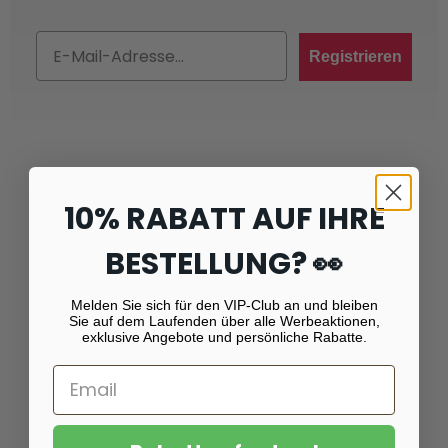
Email
Registrieren
Produkte
10% RABATT AUF IHRE
Fotoabzüge
BESTELLUNG? 👀
Fotovergrößerungen
Foto auf Plexiglas (Acrylglas)
Melden Sie sich für den VIP-Club an und bleiben
Foto auf Aluminium
Sie auf dem Laufenden über alle Werbeaktionen,
exklusive Angebote und persönliche Rabatte.
Foto auf Leinwand
Foto auf Fichtenholz
Gartenposter
Fotoposter