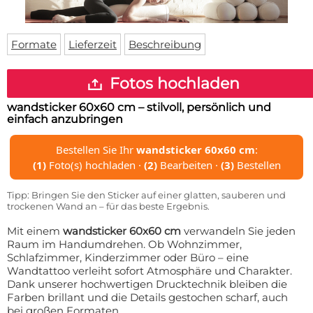
Fußmatte
Über uns
Bodenmatte
Lieferzeiten
Custom skateboard deck
Formate
Lieferzeit
Beschreibung
Login
WhatsApp
Fotos hochladen
Impressum
wandsticker 60x60 cm
– stilvoll, persönlich und
einfach anzubringen
Bestellen Sie Ihr
wandsticker 60x60 cm
:
(1)
Foto(s) hochladen ·
(2)
Bearbeiten ·
(3)
Bestellen
Tipp: Bringen Sie den Sticker auf einer glatten, sauberen und
trockenen Wand an – für das beste Ergebnis.
Mit einem
wandsticker 60x60 cm
verwandeln Sie jeden
Raum im Handumdrehen. Ob Wohnzimmer,
Schlafzimmer, Kinderzimmer oder Büro – eine
Wandtattoo verleiht sofort Atmosphäre und Charakter.
Dank unserer hochwertigen Drucktechnik bleiben die
Farben brillant und die Details gestochen scharf, auch
bei großen Formaten.