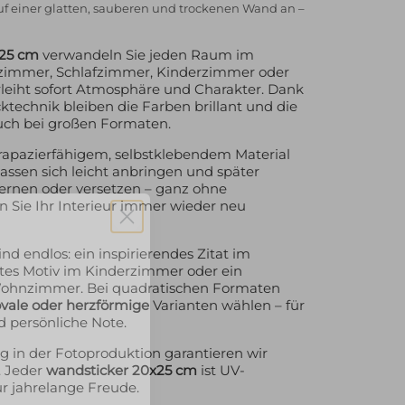
auf einer glatten, sauberen und trockenen Wand an –
x25 cm
verwandeln Sie jeden Raum im
mmer, Schlafzimmer, Kinderzimmer oder
leiht sofort Atmosphäre und Charakter. Dank
technik bleiben die Farben brillant und die
auch bei großen Formaten.
trapazierfähigem, selbstklebendem Material
 lassen sich leicht anbringen und später
ernen oder versetzen – ganz ohne
 Sie Ihr Interieur immer wieder neu
nd endlos: ein inspirierendes Zitat im
ltes Motiv im Kinderzimmer oder ein
Wohnzimmer. Bei quadratischen Formaten
ovale oder herzförmige
Varianten wählen – für
d persönliche Note.
ng in der Fotoproduktion garantieren wir
. Jeder
wandsticker 20x25 cm
ist UV-
ür jahrelange Freude.