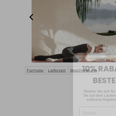
10% RAB
BESTE
Formate
Lieferzeit
Beschreibung
Melden Sie sich für
Sie auf dem Laufen
exklusive Angebot