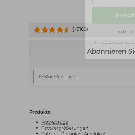
Rabat
Nein, ich
(+
9160
)
Mit Ihrer Anmeldung erklären Sie
Abonnieren Si
Email
Produkte
Fotoabzüge
Fotovergrößerungen
Foto auf Plexiglas (Acrylglas)