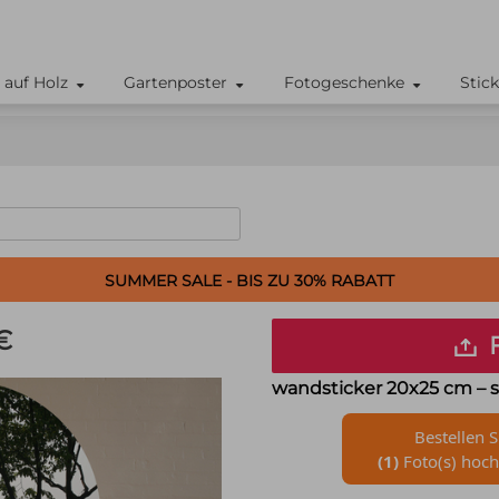
 auf Holz
Gartenposter
Fotogeschenke
Stic
SUMMER SALE - BIS ZU 30% RABATT
€
F
wandsticker 20x25 cm
– s
Bestellen S
(1)
Foto(s) hoch