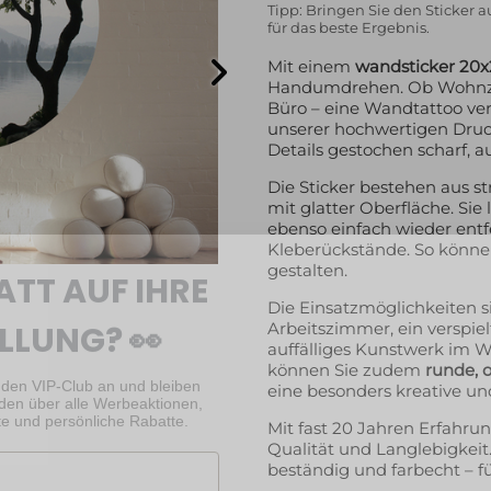
Tipp: Bringen Sie den Sticker 
für das beste Ergebnis.
Mit einem
wandsticker 20
Handumdrehen. Ob Wohnzi
Büro – eine Wandtattoo ver
unserer hochwertigen Druck
Details gestochen scharf, 
Die Sticker bestehen aus s
mit glatter Oberfläche. Sie
ebenso einfach wieder entf
ATT AUF IHRE
Kleberückstände. So können
gestalten.
LLUNG? 👀
Die Einsatzmöglichkeiten si
Arbeitszimmer, ein verspie
auffälliges Kunstwerk im 
 den VIP-Club an und bleiben
können Sie zudem
runde, 
den über alle Werbeaktionen,
e und persönliche Rabatte.
eine besonders kreative un
Mit fast 20 Jahren Erfahru
Qualität und Langlebigkeit
beständig und farbecht – f