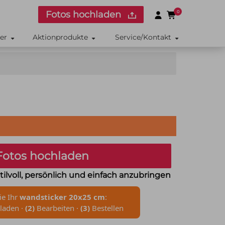
Fotos hochladen
0
ker
Aktionprodukte
Service/Kontakt
otos hochladen
tilvoll, persönlich und einfach anzubringen
ie Ihr
wandsticker 20x25 cm
:
laden ·
(2)
Bearbeiten ·
(3)
Bestellen