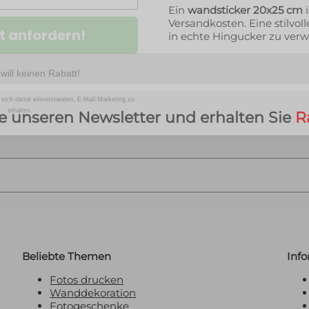
Ein
wandsticker 20x25 cm
i
t anfordern!
Versandkosten. Eine stilvo
in echte Hingucker zu ver
 will keinen Rabatt!
 sich damit einverstanden, E-Mail-Marketing zu
erhalten.
e unseren Newsletter und erhalten Sie
R
Beliebte Themen
Inf
Fotos drucken
Wanddekoration
Fotogeschenke