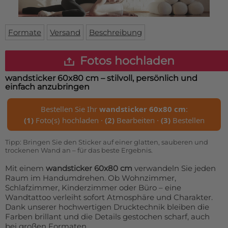
Fußmatte
Über uns
Bodenmatte
Lieferzeiten
Custom skateboard deck
Formate
Versand
Beschreibung
Login
WhatsApp
Fotos hochladen
Impressum
wandsticker 60x80 cm
– stilvoll, persönlich und
einfach anzubringen
Bestellen Sie Ihr
wandsticker 60x80 cm
:
(1)
Foto(s) hochladen ·
(2)
Bearbeiten ·
(3)
Bestellen
Tipp: Bringen Sie den Sticker auf einer glatten, sauberen und
trockenen Wand an – für das beste Ergebnis.
Mit einem
wandsticker 60x80 cm
verwandeln Sie jeden
Raum im Handumdrehen. Ob Wohnzimmer,
Schlafzimmer, Kinderzimmer oder Büro – eine
Wandtattoo verleiht sofort Atmosphäre und Charakter.
Dank unserer hochwertigen Drucktechnik bleiben die
Farben brillant und die Details gestochen scharf, auch
bei großen Formaten.