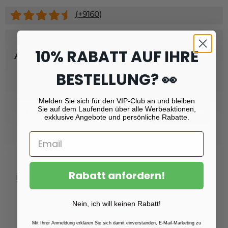
(+
9160
)
10% RABATT AUF IHRE
Abonnieren Sie unseren Newsletter
und erhalten Sie
Rabatt von 10 %!
BESTELLUNG? 👀
Melden Sie sich für den VIP-Club an und bleiben
Email
Sie auf dem Laufenden über alle Werbeaktionen,
Registrieren
exklusive Angebote und persönliche Rabatte.
Rabatt anfordern!
Produkte
Fotoabzüge
Nein, ich will keinen Rabatt!
Fotovergrößerungen
Mit Ihrer Anmeldung erklären Sie sich damit einverstanden, E-Mail-Marketing zu