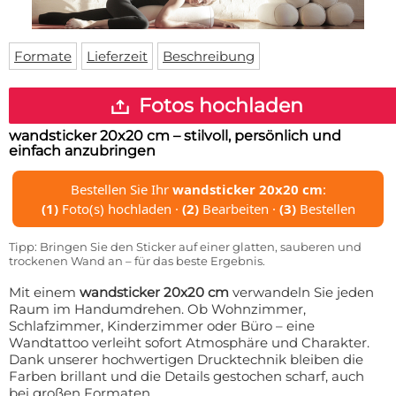
Fußmatte
Über uns
Bodenmatte
Lieferzeiten
Custom skateboard deck
Formate
Lieferzeit
Beschreibung
Login
WhatsApp
Fotos hochladen
Impressum
wandsticker 20x20 cm
– stilvoll, persönlich und
einfach anzubringen
Bestellen Sie Ihr
wandsticker 20x20 cm
:
(1)
Foto(s) hochladen ·
(2)
Bearbeiten ·
(3)
Bestellen
Tipp: Bringen Sie den Sticker auf einer glatten, sauberen und
trockenen Wand an – für das beste Ergebnis.
Mit einem
wandsticker 20x20 cm
verwandeln Sie jeden
Raum im Handumdrehen. Ob Wohnzimmer,
Schlafzimmer, Kinderzimmer oder Büro – eine
Wandtattoo verleiht sofort Atmosphäre und Charakter.
Dank unserer hochwertigen Drucktechnik bleiben die
Farben brillant und die Details gestochen scharf, auch
bei großen Formaten.