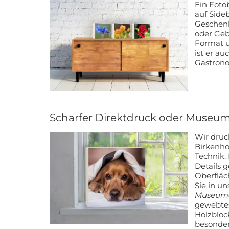
Ein Fotob
BESTE
auf Sideb
Geschenk
oder Geb
Melden Sie sich für
Format u
Sie auf dem Laufen
ist er au
exklusive Angebot
Gastrono
Rabat
Scharfer Direktdruck oder Museu
Wir druc
Nein, ich
Birkenho
Technik. 
Mit Ihrer Anmeldung erklären Sie
Details g
Oberfläche is
Sie in u
Museumc
gewebtes
Holzblock
besonder