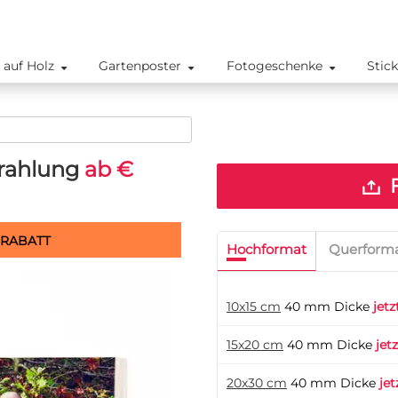
 auf Holz
Gartenposter
Fotogeschenke
Stic
trahlung
ab €
F
 RABATT
Hochformat
Querform
10x15 cm
40 mm Dicke
jetz
15x20 cm
40 mm Dicke
jet
20x30 cm
40 mm Dicke
jet