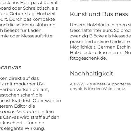
lock aus Holz passt überall:
LLUNG? 👀
oard oder Schreibtisch, als
Kunst und Business
 zu Geburtstag, Hochzeit
urt. Durch das kompakte
 den VIP-Club an und bleiben
nd die solide Ausführung
Unsere Holzblöcke eignen s
den über alle Werbeaktionen,
ch beliebt für Läden,
Geschäftsinterieurs. So pro
e und persönliche Rabatte.
mie oder Messeauftritte.
zwanzig Blöcke als Messedek
präsentierte seine Gedichte auf Holz. Für Künstler biet
Möglichkeit, German Etchin
Holzblock zu kaschieren. Nu
fotogeschenk.de
.
t anfordern!
mcanvas
Nachhaltigkeit
ken direkt auf das
 will keinen Rabatt!
lz mit moderner UV-
Als
WWF-Business-Supporter
se
uns aktiv für den Waldschutz.
Farben wirken brillant,
 sich damit einverstanden, E-Mail-Marketing zu
estochen scharf, die
erhalten.
t kratzfest. Oder wählen
nserem Editor die
anvas-Variante
: ein fein
 Canvas wird straff auf den
 kaschiert – für eine
s elegante Wirkung.