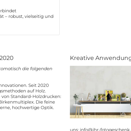
erbindet
– robust, vielseitig und
 2020
Kreative Anwendun
tomatisch die folgenden
Innovationen. Seit 2020
gsmethoden auf Holz.
e von Standard-Holzdrucken:
Birkenmultiplex. Die feine
derne, hochwertige Optik.
ATT AUF IHRE
uns:
info@ihr-fotogeschenk