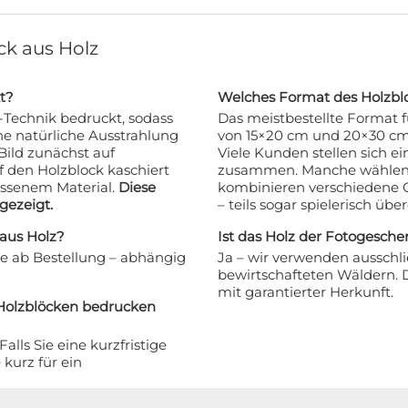
ck aus Holz
t?
Welches Format des Holzblo
-Technik bedruckt, sodass
Das meistbestellte Format fü
ine natürliche Ausstrahlung
von 15×20 cm und 20×30 cm
Bild zunächst auf
Viele Kunden stellen sich ei
den Holzblock kaschiert
zusammen. Manche wählen 
lassenem Material.
Diese
kombinieren verschiedene 
gezeigt.
– teils sogar spielerisch üb
 aus Holz?
Ist das Holz der Fotogesche
ge ab Bestellung – abhängig
Ja – wir verwenden ausschlie
bewirtschafteten Wäldern. 
mit garantierter Herkunft.
 Holzblöcken bedrucken
alls Sie eine kurzfristige