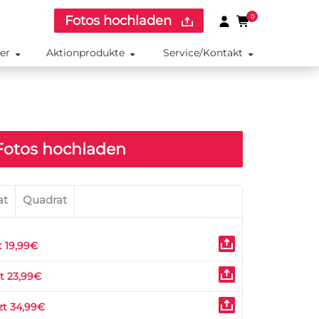
Fotos hochladen
0
ker
Aktionprodukte
Service/Kontakt
otos hochladen
at
Quadrat
t 19,99€
zt 23,99€
zt 34,99€