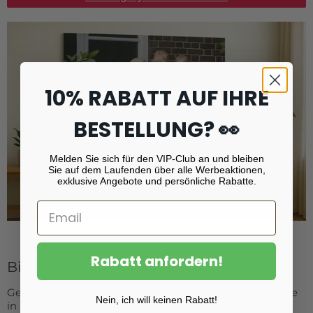
10% RABATT AUF IHRE
BESTELLUNG? 👀
Melden Sie sich für den VIP-Club an und bleiben
Sie auf dem Laufenden über alle Werbeaktionen,
exklusive Angebote und persönliche Rabatte.
Rabatt anfordern!
Bildbearbeitungen und Collagen
Gestalten Sie Ihr Wandbild individuell: online wahlweise
Nein, ich will keinen Rabatt!
in Schwarz-Weiß oder mit Sepia-Ton. Collagen oder