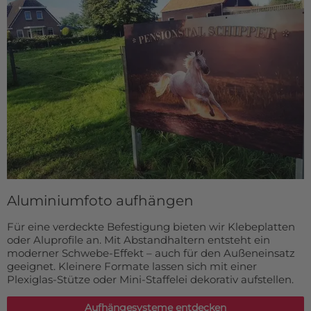
Aluminiumfoto aufhängen
Für eine verdeckte Befestigung bieten wir Klebeplatten
oder Aluprofile an. Mit Abstandhaltern entsteht ein
moderner Schwebe-Effekt – auch für den Außeneinsatz
geeignet. Kleinere Formate lassen sich mit einer
Plexiglas-Stütze oder Mini-Staffelei dekorativ aufstellen.
Aufhängesysteme entdecken