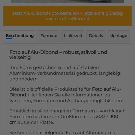
Fußmatte
Über uns
Bodenmatte
Jetzt Alu-Dibond Foto bestellen – jetzt extra günstig,
Lieferzeiten
Custom skateboard deck
auch im Großformat
Login
WhatsApp
Beschreibung
Formate
Lieferzeit
Details
Montage
Impressum
Foto auf Alu-Dibond – robust, stilvoll und
vielseitig
Ihre Fotos gestochen scharf auf stabilem
Aluminium-Verbundmaterial gedruckt, langlebig
und modern.
Dies ist die offizielle Produktseite für
Foto auf Alu-
Dibond
. Hier finden Sie alle Informationen zu
Varianten, Formaten und Aufhängemöglichkeiten.
Erhältlich in allen gängigen Formaten – von kleinen
Formaten bis hin zum Großformat bis
200 × 300
cm
aus einer Platte.
Sie können das folgende Foto auf Aluminium in