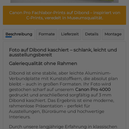
Fußmatte
Über uns
Bodenmatte
Canon Pro Fachlabor-Prints auf Dibond
– inspiriert von
Lieferzeiten
Custom skateboard deck
C-Prints, veredelt in Museumsqualität.
Login
WhatsApp
Beschreibung
Formate
Lieferzeit
Details
Montage
Impressum
Foto auf Dibond kaschiert – schlank, leicht und
ausstellungsbereit
Galeriequalität ohne Rahmen
Dibond ist eine stabile, aber leichte Aluminium-
Verbundplatte mit Kunststoffkern, die absolut plan
bleibt – auch in großen Formaten. Ihr Foto wird
gestochen scharf auf unserem
Canon Pro 4000
gedruckt und anschließend sorgfältig auf 3 mm
Dibond kaschiert. Das Ergebnis ist eine moderne,
rahmenlose Präsentation – perfekt für
Ausstellungen, Büroräume und hochwertige
Interieurs.
Durch unsere langjährige Erfahrung in klassischen