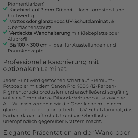
Pigmentfarben)
100x300 cm
jetzt 499,95€
Kaschiert auf 3 mm Dibond
– flach, formstabil und
hochwertig
102x150 cm
378,99€
Mattes oder glänzendes UV-Schutzlaminat
als
Oberflächenschutz
Verdeckte Wandhalterung
mit Klebeplatte oder
Aluprofil
Bis 100 × 300 cm
– ideal für Ausstellungen und
Raumkonzepte
Professionelle Kaschierung mit
optionalem Laminat
Jeder Print wird gestochen scharf auf Premium-
Fotopapier mit dem Canon Pro 4000 (12-Farben-
Pigmentdruck) produziert und anschließend sorgfältig
auf eine 3 mm starke Dibond-Verbundplatte kaschiert.
Auf Wunsch veredeln wir die Oberfläche mit einem
glänzenden oder halbmattierten UV-Schutzlaminat, das
Farben dauerhaft schützt und die Oberfläche
unempfindlich gegenüber Kratzern macht.
Elegante Präsentation an der Wand oder