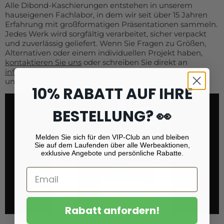
Alle Dibond-Kaschierungen entstehen in unserem
hauseigenen Fachlabor, in dem wir seit über 15 Jahren
Erfahrung mit großformatigen Präsentationen sammeln.
Jedes Werk wird sorgfältig verarbeitet, sicher verpackt
und zuverlässig geliefert. Wenn Sie Fragen zu Größen,
Alternativen oder einem individuellen Projekt haben,
kontaktieren Sie uns
oder schreiben Sie direkt an
info@ihr-fotogeschenk.de
– wir beraten Sie persönlich
und kompetent.
10% RABATT AUF IHRE
BESTELLUNG? 👀
Melden Sie sich für den VIP-Club an und bleiben
Sie auf dem Laufenden über alle Werbeaktionen,
exklusive Angebote und persönliche Rabatte.
Rabatt anfordern!