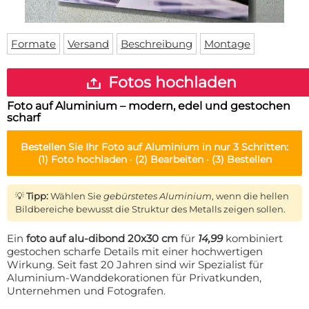
Fußmatte
Über uns
Bodenmatte
Lieferzeiten
Custom skateboard deck
Formate
Versand
Beschreibung
Montage
Login
WhatsApp
Fotos hochladen
Impressum
Foto auf Aluminium – modern, edel und gestochen
scharf
Bestellen Sie Ihr
Foto auf Aluminium
in nur 3 Schritten:
(1)
Foto hochladen ·
(2)
Bearbeiten ·
(3)
Bestellen
💡
Tipp:
Wählen Sie
gebürstetes Aluminium
, wenn die hellen
Bildbereiche bewusst die Struktur des Metalls zeigen sollen.
Ein
foto auf alu-dibond 20x30 cm
für
14,99
kombiniert
gestochen scharfe Details mit einer hochwertigen
Wirkung. Seit fast 20 Jahren sind wir Spezialist für
Aluminium-Wanddekorationen für Privatkunden,
Unternehmen und Fotografen.