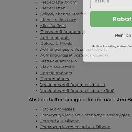
Klebeplatte 7x7cm
Klebeplatten
Selbstklebende Streifen
Rabat
Klebestreifen Luxe
Mini-Staffelei
Großer Aufhängebügel
Nein, ich
Aufhängeprofil
Deluxe-U-Profile
Mit Ihrer Anmeldung erklären Sie
Aufhängungsprofile selbstklebend
Aufhängungsset Skateboard Decks
Platten-Klammern
Plexiglas-Gestelle
Posteraufhänger
Gummibänder
Verklebtes Aufhängeprofil deluxe
Verklebtes Aufhängeprofil deluxe (frei)
Abstandhalter: geeignet für die nächsten B
Foto auf Acrylglas
Fotoabzug kaschiert hinter Acrylglas/Plexiglas
Foto auf Alu-Dibond
Fotoabzug kaschiert auf Alu-Dibond