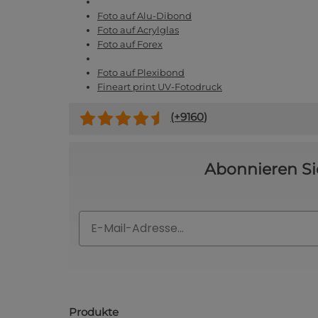
Foto auf Alu-Dibond
Foto auf Acrylglas
Foto auf Forex
Foto auf Plexibond
Fineart print UV-Fotodruck
(+
9160
)
Abonnieren Si
Email
Produkte