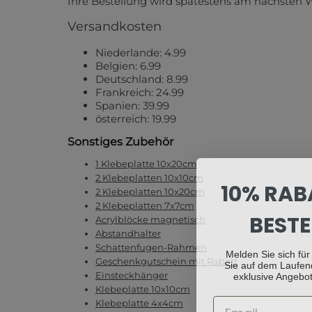
Ihre Bestellung wird spätestens am nächsten 
Versandkosten
Niederlande: 4.99
Belgien: 6.99
Deutschland: 8.99
Frankreich: 24.99
Spanien: 39.99
österreich: 19.99
Sonstiges Zubehör
1 Klebeplatte 10x20cm
2 Klebeplatten 10x10cm
10% RAB
2 Klebeplatten 10x20cm
2 Klebeplatten 7x7cm
BESTE
Acrylblöcke magnetisch
Abstandhalter
Schattenfugen-Rahmen
Melden Sie sich für
Sie auf dem Laufen
Geschenkgutschein mit Rabatt
exklusive Angebot
Einsteckhänger
Klebeplatte 10x10cm
Klebeplatte 4x4cm