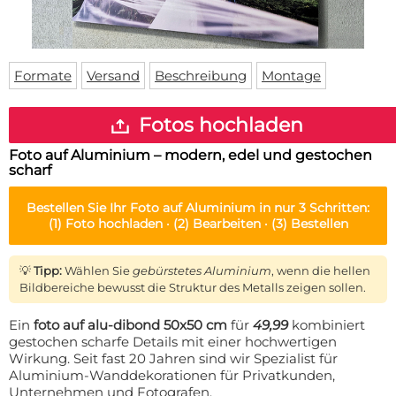
Fußmatte
Über uns
Bodenmatte
Lieferzeiten
Custom skateboard deck
Login
Formate
Versand
Beschreibung
Montage
WhatsApp
Impressum
Fotos hochladen
Foto auf Aluminium – modern, edel und gestochen
scharf
Bestellen Sie Ihr
Foto auf Aluminium
in nur 3 Schritten:
(1)
Foto hochladen ·
(2)
Bearbeiten ·
(3)
Bestellen
💡
Tipp:
Wählen Sie
gebürstetes Aluminium
, wenn die hellen
Bildbereiche bewusst die Struktur des Metalls zeigen sollen.
Ein
foto auf alu-dibond 50x50 cm
für
49,99
kombiniert
gestochen scharfe Details mit einer hochwertigen
Wirkung. Seit fast 20 Jahren sind wir Spezialist für
Aluminium-Wanddekorationen für Privatkunden,
Unternehmen und Fotografen.