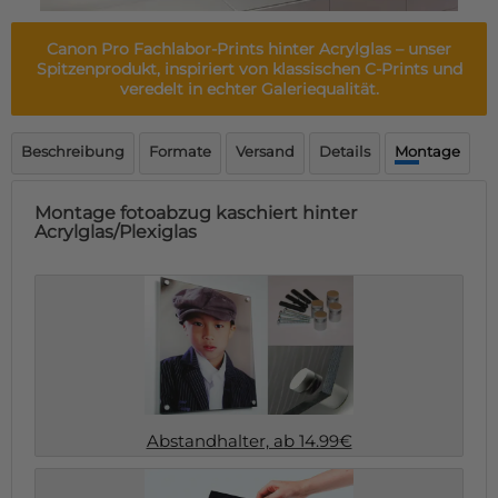
Fußmatte
Über uns
Bodenmatte
Canon Pro Fachlabor-Prints hinter Acrylglas
– unser
Lieferzeiten
Custom skateboard deck
Spitzenprodukt, inspiriert von klassischen C-Prints und
Login
veredelt in echter Galeriequalität.
WhatsApp
Impressum
Beschreibung
Formate
Versand
Details
Montage
Montage fotoabzug kaschiert hinter
Acrylglas/Plexiglas
Abstandhalter, ab 14.99€