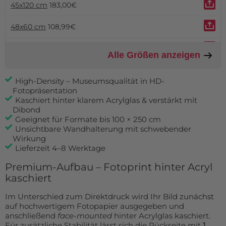
45x120 cm
183,00€
48x60 cm
108,99€
50x70 cm
117,99€
Alle Größen anzeigen
50x75 cm
134,99€
High-Density – Museumsqualität in HD-
Fotopräsentation
55.50x77 cm
149,99€
Kaschiert hinter klarem Acrylglas & verstärkt mit
Dibond
60x80 cm
165,99€
Geeignet für Formate bis 100 × 250 cm
Unsichtbare Wandhalterung mit schwebender
60x90 cm
jetzt 119,99€
Wirkung
Lieferzeit 4–8 Werktage
70x105 cm
230,99€
Premium-Aufbau – Fotoprint hinter Acryl
kaschiert
75x180 cm
409,99€
Im Unterschied zum Direktdruck wird Ihr Bild zunächst
80x120 cm
jetzt 209,99€
auf hochwertigem Fotopapier ausgegeben und
anschließend
face-mounted
hinter Acrylglas kaschiert.
85x150 cm
398,99€
Für zusätzliche Stabilität lässt sich die Rückseite mit
1