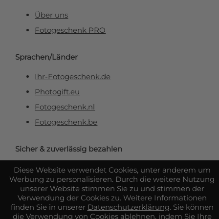
Über uns
Fotogeschenk PRO
Sprachen/Länder
Ihr-Fotogeschenk.de
Photogift.eu
Fotogeschenk.nl
Fotogeschenk.be
Sicher & zuverlässig bezahlen
Diese Website verwendet Cookies, unter anderem um
Werbung zu personalisieren. Durch die weitere Nutzung
unserer Website stimmen Sie zu und stimmen der
Verwendung der Cookies zu. Weitere Informationen
finden Sie in unserer
Datenschutzerklärung
. Sie können
die Verwendung von Cookies ablehnen, indem Sie Ihre