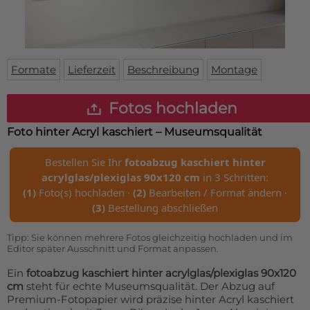
Fußmatte
Über uns
Bodenmatte
Lieferzeiten
Custom skateboard deck
Login
Formate
Lieferzeit
Beschreibung
Montage
WhatsApp
Impressum
Fotos hochladen
Foto hinter Acryl kaschiert – Museumsqualität
Bestellen Sie Ihr
fotoabzug kaschiert hinter
acrylglas/plexiglas 90x120 cm
in 3 Schritten:
(1)
Foto(s) hochladen ·
(2)
Bearbeiten / Format ändern ·
(3)
Bestellung abschließen
Tipp: Sie können mehrere Fotos gleichzeitig hochladen und im
Editor später Ausschnitt und Format anpassen.
Ein
fotoabzug kaschiert hinter acrylglas/plexiglas 90x120
cm
steht für echte Museumsqualität. Der Abzug auf
Premium-Fotopapier wird präzise hinter Acryl kaschiert