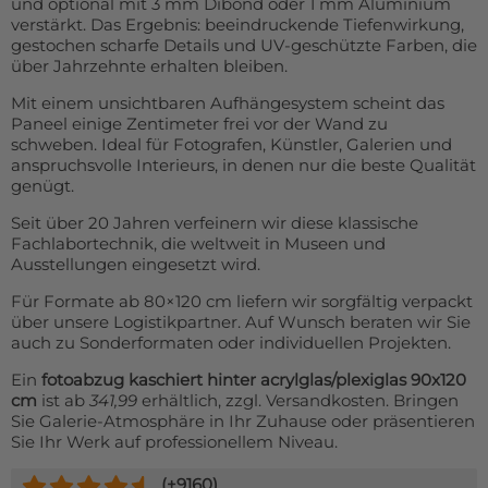
und optional mit 3 mm Dibond oder 1 mm Aluminium
verstärkt. Das Ergebnis: beeindruckende Tiefenwirkung,
gestochen scharfe Details und UV-geschützte Farben, die
über Jahrzehnte erhalten bleiben.
Mit einem unsichtbaren Aufhängesystem scheint das
Paneel einige Zentimeter frei vor der Wand zu
schweben. Ideal für Fotografen, Künstler, Galerien und
anspruchsvolle Interieurs, in denen nur die beste Qualität
genügt.
Seit über 20 Jahren verfeinern wir diese klassische
Fachlabortechnik, die weltweit in Museen und
Ausstellungen eingesetzt wird.
Für Formate ab 80×120 cm liefern wir sorgfältig verpackt
über unsere Logistikpartner. Auf Wunsch beraten wir Sie
auch zu Sonderformaten oder individuellen Projekten.
Ein
fotoabzug kaschiert hinter acrylglas/plexiglas 90x120
cm
ist ab
341,99
erhältlich, zzgl. Versandkosten. Bringen
Sie Galerie-Atmosphäre in Ihr Zuhause oder präsentieren
Sie Ihr Werk auf professionellem Niveau.
(+
9160
)