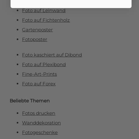
Foto auf Aluminium
Foto auf Leinwand
Foto auf Fichtenholz
Gartenposter
Fotoposter
Foto kaschiert auf Dibond
Foto auf Plexibond
Fine-Art-Prints
Foto auf Forex
Beliebte Themen
Fotos drucken
Wanddekoration
Fotogeschenke