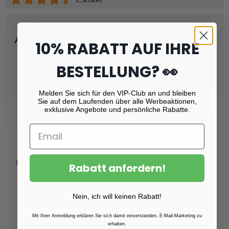
Abonnieren Sie unseren Newsletter
10% RABATT AUF IHRE
und erhalten Sie
Rabatt von 10 %!
BESTELLUNG? 👀
Email
Melden Sie sich für den VIP-Club an und bleiben
Registrieren
Sie auf dem Laufenden über alle Werbeaktionen,
exklusive Angebote und persönliche Rabatte.
Produkte
Rabatt anfordern!
Fotoabzüge
Nein, ich will keinen Rabatt!
Fotovergrößerungen
Foto auf Plexiglas (Acrylglas)
Mit Ihrer Anmeldung erklären Sie sich damit einverstanden, E-Mail-Marketing zu
erhalten.