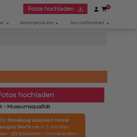
Fotos hochladen
0
ker
Aktionprodukte
Service/Kontakt
otos hochladen
ert – Museumsqualität
 Ihr
fotoabzug kaschiert hinter
lexiglas 50x70 cm
in 3 Schritten:
den ·
(2)
Bearbeiten / Format ändern ·