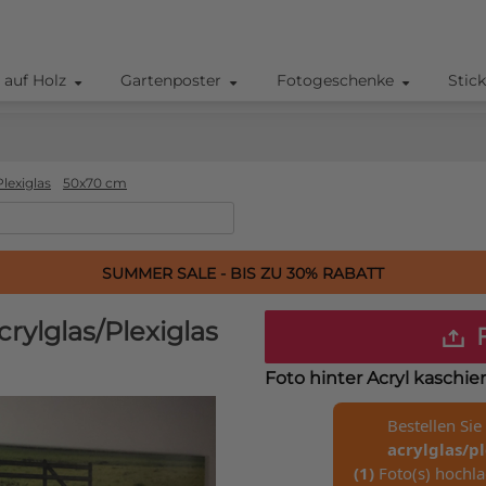
 auf Holz
Gartenposter
Fotogeschenke
Stic
lexiglas
50x70 cm
SUMMER SALE - BIS ZU 30% RABATT
rylglas/Plexiglas
F
Foto hinter Acryl kaschi
Bestellen Sie
acrylglas/p
(1)
Foto(s) hochla