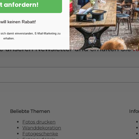
Ein
fotoabzug kaschiert hin
t anfordern!
erhältlich, zzgl. Versandko
Zuhause oder präsentieren 
 will keinen Rabatt!
 sich damit einverstanden, E-Mail-Marketing zu
erhalten.
e unseren Newsletter und erhalten Sie
R
Beliebte Themen
Inf
Fotos drucken
Wanddekoration
Fotogeschenke