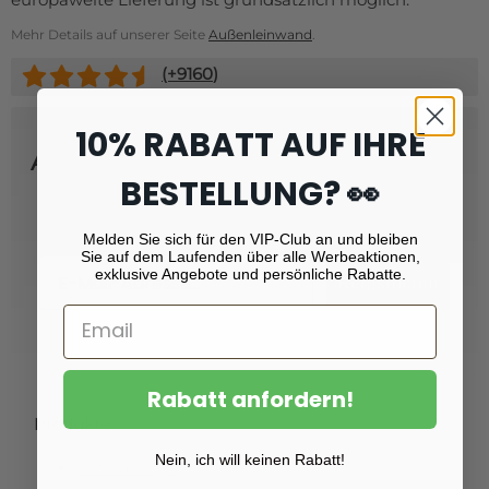
Mehr Details auf unserer Seite
Außenleinwand
.
(+
9160
)
10% RABATT AUF IHRE
Abonnieren Sie unseren Newsletter
BESTELLUNG? 👀
und erhalten Sie
Rabatt von 10 %!
Melden Sie sich für den VIP-Club an und bleiben
Sie auf dem Laufenden über alle Werbeaktionen,
Email
exklusive Angebote und persönliche Rabatte.
Registrieren
Rabatt anfordern!
Produkte
Nein, ich will keinen Rabatt!
Fotoabzüge