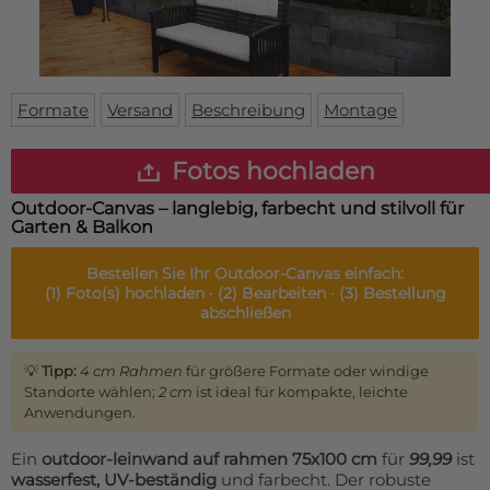
Fußmatte
Über uns
Bodenmatte
Lieferzeiten
Custom skateboard deck
Login
Formate
Versand
Beschreibung
Montage
WhatsApp
Impressum
Fotos hochladen
Outdoor-Canvas – langlebig, farbecht und stilvoll für
Garten & Balkon
Bestellen Sie Ihr
Outdoor-Canvas
einfach:
(1)
Foto(s) hochladen ·
(2)
Bearbeiten ·
(3)
Bestellung
abschließen
💡
Tipp:
4 cm Rahmen
für größere Formate oder windige
Standorte wählen;
2 cm
ist ideal für kompakte, leichte
Anwendungen.
Ein
outdoor-leinwand auf rahmen 75x100 cm
für
99,99
ist
wasserfest, UV-beständig
und farbecht. Der robuste