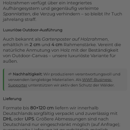
Holzrahmen verfügt über ein integriertes
Aufhängesystem und gegenläufig verleimte
Spannlatten
, die Verzug verhindern – so bleibt Ihr Tuch
jahrelang straff.
Luxuriöse Outdoor-Ausführung
Auch bekannt als
Gartenposter auf Holzrahmen
,
erhältlich in
2 cm
und
4 cm
Rahmenstärke. Vereint die
natürliche Anmutung von Holz mit der Beständigkeit
von Outdoor-Canvas – unsere luxuriöste Variante für
außen.
🌱
Nachhaltigkeit:
Wir produzieren verantwortungsvoll und
verwenden langlebige Materialien. Als
WWF-Business-
Supporter
unterstützen wir aktiv den Schutz der Wälder.
Lieferung
Formate bis
80×120 cm
liefern wir innerhalb
Deutschlands sorgfältig verpackt und zuverlässig mit
DHL
oder
UPS
. Größere Abmessungen sind nach
Deutschland nur eingeschränkt möglich (auf Anfrage);
europaweite Lieferung ist grundsätzlich möglich.