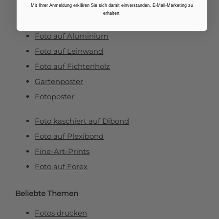
Fotovergrößerungen
Mit Ihrer Anmeldung erklären Sie sich damit einverstanden, E-Mail-Marketing zu
erhalten.
Foto auf Plexiglas (Acrylglas)
Foto auf Aluminium
Foto auf Leinwand
Foto auf Fichtenholz
Gartenposter
Fotoposter
Foto kaschiert auf Dibond
Foto auf Plexibond
Fine-Art-Prints
Foto auf Forex
Beliebte Themen
Fotos drucken