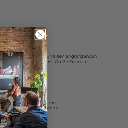
hland
e in ganz Deutschland und den angrenzenden
pedition oder Paketdienst. Große Formate
nd sicher zugestellt.
 Auswahl
nische Details
inge, Löwen und Elefanten
 Wellen, Sonnenuntergänge
lder, Seen