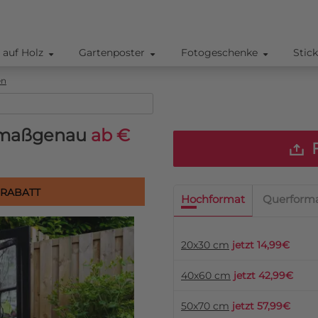
 auf Holz
Gartenposter
Fotogeschenke
Stic
en
& maßgenau
ab €
F
 RABATT
Hochformat
Querform
20x30 cm
jetzt 14,99€
40x60 cm
jetzt 42,99€
50x70 cm
jetzt 57,99€