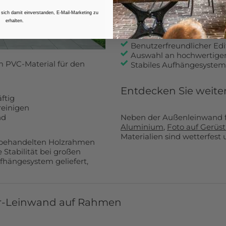
Warum Ihr-Fotoges
 sich damit einverstanden, E-Mail-Marketing zu
 cm:
112,99€
erhalten.
Seit 2006 Spezialist für
Tausende zufriedene Ku
cm:
49,99€
Benutzerfreundlicher Edi
Auswahl an hochwertige
 PVC-Material für den
Stabiles Aufhängesystem
cm:
jetzt 57,99€
cm:
71,99€
Entdecken Sie weite
ftig
reinigen
 cm:
86,99€
nd
Neben der Außenleinwand f
Aluminium
,
Foto auf Gerüst
Materialien sind wetterfest
 cm:
116,99€
st behandelten Holzrahmen
Stabilität bei großen
fhängesystem geliefert,
 cm:
131,99€
 cm:
146,99€
or-Leinwand auf Rahmen
 cm:
161,99€