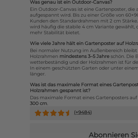
Was genau ist ein Outdoor-Canvas?
50x210 cm:
169,99€
50x220
Ein Outdoor-Canvas ist eine Gartenposter, die
aufgespannt wird. Bis zu einer Größe von 60×
50x230 cm:
184,99€
50x240
Kunden den Standardrahmen mit 2 cm Stärke.
wird häufig die stabile 4 cm Variante gewählt, 
mehr Stabilität bietet.
50x250 cm:
199,99€
50x260
Wie viele Jahre hält ein Gartenposter auf Hol
50x270 cm:
214,99€
50x280
Bei normaler Nutzung im Außenbereich bleibt 
Holzrahmen
mindestens 3–5 Jahre
schön. Die B
wetterbeständig und der Holzrahmen ist für d
50x290 cm:
229,99€
50x300
In einem geschützten Garten oder unter einem 
länger.
55x180 cm:
160,99€
60x60 
Was ist das maximale Format eines Gartenposte
Holzrahmen gespannt ist?
60x70 cm:
74,99€
60x80 
Das maximale Format eines Gartenposters au
300 cm
.
60x90 cm:
jetzt 83,99€
60x100
(+
9484
)
60x110 cm:
110,99€
60x120
Abonnieren Si