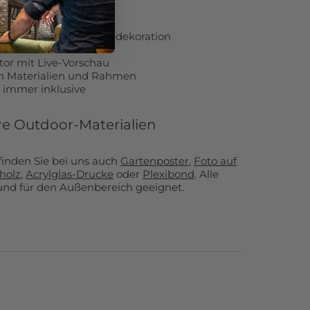
chenk.de?
 Außenprints und Gartendekoration
nden in Deutschland
tor mit Live-Vorschau
n Materialien und Rahmen
 immer inklusive
re Outdoor-Materialien
inden Sie bei uns auch
Gartenposter
,
Foto auf
holz
,
Acrylglas-Drucke
oder
Plexibond
. Alle
 und für den Außenbereich geeignet.