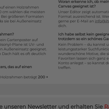
Woran erkenne ich, ob mein
 cm:
176,99€
Canvas geeignet ist?
 auf einen Holzrahmen
90 cm wählen die meisten
Unser Editor zeigt automatis
 cm:
191,99€
 Bei größeren Formaten
Format ausreichend ist. Wen
da sie bei Außeneinsatz
gerne per E-Mail an
info@ih
dich.
 cm:
206,99€
zrahmen?
Ich habe selbst kein geeign
trotzdem so ein schönes Ga
 cm:
221,99€
ein Gartenposter auf
isonyl-Plane ist UV- und
Kein Problem – du kannst 
en Außeneinsatz geeignet.
leistungsstarker Suchfunkti
 cm:
236,99€
Dach hält es oft deutlich
wunderschöne Motive, die si
Favoriten lassen sich ganz 
cm:
jetzt 58,99€
Konto anlegst – so kannst d
rs, das auf einen
treffen.
cm:
jetzt 75,99€
f Holzrahmen beträgt
200 ×
 cm:
101,99€
 cm:
119,99€
e unseren Newsletter und erhalten Sie
R