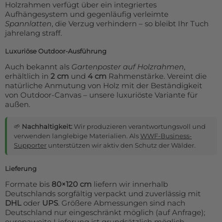
Holzrahmen verfügt über ein integriertes
Aufhängesystem und gegenläufig verleimte
Spannlatten
, die Verzug verhindern – so bleibt Ihr Tuch
jahrelang straff.
Luxuriöse Outdoor-Ausführung
Auch bekannt als
Gartenposter auf Holzrahmen
,
erhältlich in
2 cm
und
4 cm
Rahmenstärke. Vereint die
natürliche Anmutung von Holz mit der Beständigkeit
von Outdoor-Canvas – unsere luxuriöste Variante für
außen.
🌱
Nachhaltigkeit:
Wir produzieren verantwortungsvoll und
verwenden langlebige Materialien. Als
WWF-Business-
Supporter
unterstützen wir aktiv den Schutz der Wälder.
Lieferung
Formate bis
80×120 cm
liefern wir innerhalb
Deutschlands sorgfältig verpackt und zuverlässig mit
DHL
oder
UPS
. Größere Abmessungen sind nach
Deutschland nur eingeschränkt möglich (auf Anfrage);
europaweite Lieferung ist grundsätzlich möglich.