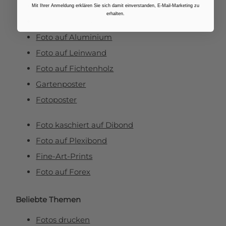
Fotovergrößerungen
Mit Ihrer Anmeldung erklären Sie sich damit einverstanden, E-Mail-Marketing zu
erhalten.
Foto auf Plexiglas (Acrylglas)
Foto auf Aluminium
Foto auf Leinwand
Foto auf Fichtenholz
Gartenposter
Fotoposter
Foto kaschiert auf Dibond
Foto auf Plexibond
Fine-Art-Prints
Foto auf Forex
Beliebte Themen
Fotos drucken