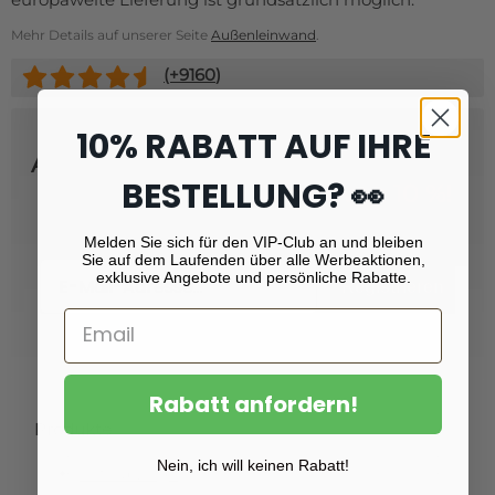
Mehr Details auf unserer Seite
Außenleinwand
.
(+
9160
)
10% RABATT AUF IHRE
Abonnieren Sie unseren Newsletter
BESTELLUNG? 👀
und erhalten Sie
Rabatt von 10 %!
Melden Sie sich für den VIP-Club an und bleiben
Sie auf dem Laufenden über alle Werbeaktionen,
Email
exklusive Angebote und persönliche Rabatte.
Registrieren
Rabatt anfordern!
Produkte
Nein, ich will keinen Rabatt!
Fotoabzüge