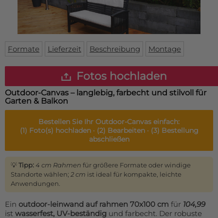
Fußmatte
Über uns
Bodenmatte
Lieferzeiten
Custom skateboard deck
Login
Formate
Lieferzeit
Beschreibung
Montage
WhatsApp
Impressum
Fotos hochladen
Outdoor-Canvas – langlebig, farbecht und stilvoll für
Garten & Balkon
Bestellen Sie Ihr
Outdoor-Canvas
einfach:
(1)
Foto(s) hochladen ·
(2)
Bearbeiten ·
(3)
Bestellung
abschließen
💡
Tipp:
4 cm Rahmen
für größere Formate oder windige
Standorte wählen;
2 cm
ist ideal für kompakte, leichte
Anwendungen.
Ein
outdoor-leinwand auf rahmen 70x100 cm
für
104,99
ist
wasserfest, UV-beständig
und farbecht. Der robuste