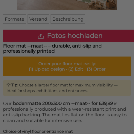
Fußmatte
Über uns
Bodenmatte
Lieferzeiten
Custom skateboard deck
Formate
Versand
Beschreibung
Login
WhatsApp
Fotos hochladen
Impressum
Floor mat --maat-- – durable, anti-slip and
professionally printed
Order your
floor mat
easily:
(1)
Upload design ·
(2)
Edit ·
(3)
Order
💡
Tip:
Choose a larger floor mat for maximum visibility —
ideal for shops, exhibitions and entrances.
Our
bodenmatte 200x300 cm
--maat-- for
639,99
is
professionally produced with a wear-resistant print and
anti-slip backing. The mat lies flat on the floor, is easy to
clean and suitable for intensive use.
Choice of vinyl floor or entrance mat