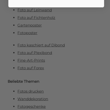
Foto auf Aluminium
Foto auf Leinwand
Foto auf Fichtenholz
Gartenposter
Fotoposter
Foto kaschiert auf Dibond
Foto auf Plexibond
Fine-Art-Prints
Foto auf Forex
Beliebte Themen
Fotos drucken
Wanddekoration
Fotogeschenke