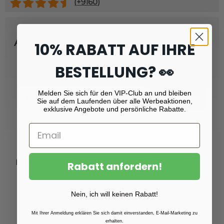
(+
9160
)
Abonnieren Sie unseren Newsletter
10% RABATT AUF IHRE
und erhalten Sie
Rabatt von 10 %!
BESTELLUNG? 👀
Email
Melden Sie sich für den VIP-Club an und bleiben
Registrieren
Sie auf dem Laufenden über alle Werbeaktionen,
exklusive Angebote und persönliche Rabatte.
Produkte
Rabatt anfordern!
Fotoabzüge
Nein, ich will keinen Rabatt!
Fotovergrößerungen
Foto auf Plexiglas (Acrylglas)
Mit Ihrer Anmeldung erklären Sie sich damit einverstanden, E-Mail-Marketing zu
erhalten.