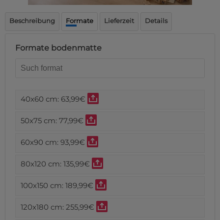
Fußmatte
Über uns
Bodenmatte
Beschreibung
Formate
Lieferzeit
Details
Lieferzeiten
Custom skateboard deck
Login
Formate bodenmatte
WhatsApp
Impressum
40x60 cm:
63,99€
50x75 cm:
77,99€
60x90 cm:
93,99€
80x120 cm:
135,99€
100x150 cm:
189,99€
120x180 cm:
255,99€