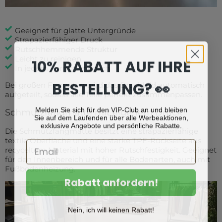
Geeignet für glatte Untergründe
Strapazierfähiger Druck
Rutschhemmende Struktur
Leicht zu reinigen
10% RABATT AUF IHRE
In jedem Format möglich
BESTELLUNG? 👀
Bei großen Formaten wird das Druckbild automatisch
aufgeteilt, sodass alle Teile perfekt zusammenpassen.
Melden Sie sich für den VIP-Club an und bleiben
Schmutzfangmatte mit eigenem Druck
Sie auf dem Laufenden über alle Werbeaktionen,
exklusive Angebote und persönliche Rabatte.
Die Schmutzfangmatte besitzt eine strapazierfähige
textile Oberfläche und eine starke TPE-Rückseite aus
recyceltem Material mit hoher Rutschfestigkeit. Geeignet
für den Innenbereich und für alle Bodenarten, auch mit
Fußbodenheizung.
Rabatt anfordern!
Nein, ich will keinen Rabatt!