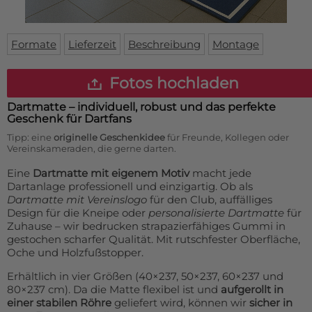
Fußmatte
Über uns
Bodenmatte
Lieferzeiten
Custom skateboard deck
Formate
Lieferzeit
Beschreibung
Montage
Login
WhatsApp
Fotos hochladen
Impressum
Dartmatte – individuell, robust und das perfekte
Geschenk für Dartfans
Tipp: eine
originelle Geschenkidee
für Freunde, Kollegen oder
Vereinskameraden, die gerne darten.
Eine
Dartmatte mit eigenem Motiv
macht jede
Dartanlage professionell und einzigartig. Ob als
Dartmatte mit Vereinslogo
für den Club, auffälliges
Design für die Kneipe oder
personalisierte Dartmatte
für
Zuhause – wir bedrucken strapazierfähiges Gummi in
gestochen scharfer Qualität. Mit rutschfester Oberfläche,
Oche und Holzfußstopper.
Erhältlich in vier Größen (40×237, 50×237, 60×237 und
80×237 cm). Da die Matte flexibel ist und
aufgerollt in
einer stabilen Röhre
geliefert wird, können wir
sicher in