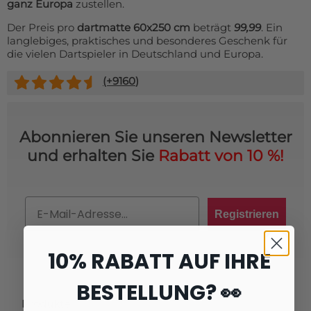
ganz Europa
zustellen.
Der Preis pro
dartmatte 60x250 cm
beträgt
99,99
. Ein
langlebiges, praktisches und besonderes Geschenk für
die vielen Dartspieler in Deutschland und Europa.
(+
9160
)
Abonnieren Sie unseren Newsletter
und erhalten Sie
Rabatt von 10 %!
Email
Registrieren
10% RABATT AUF IHRE
BESTELLUNG? 👀
Produkte