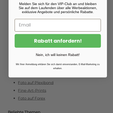
Melden Sie sich für den VIP-Club an und bleiben
Fotoabzüge
Sie auf dem Laufenden über alle Werbeaktionen,
exklusive Angebote und persönliche Rabatte.
Fotovergrößerungen
Foto auf Plexiglas (Acrylglas)
Foto auf Aluminium
Foto auf Leinwand
Rabatt anfordern!
Foto auf Fichtenholz
Gartenposter
Nein, ich will keinen Rabatt!
Fotoposter
Mit Ihrer Anmeldung erklären Sie sich damit einverstanden, E-Mail-Marketing zu
erhalten.
Foto kaschiert auf Dibond
Foto auf Plexibond
Fine-Art-Prints
Foto auf Forex
Beliebte Themen