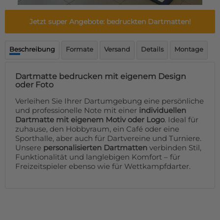
Fußmatte
Über uns
Bodenmatte
Jetzt super Angebote: bedruckten Dartmatten!
Lieferzeiten
Custom skateboard deck
Login
Beschreibung
Formate
Versand
Details
Montage
WhatsApp
Impressum
Dartmatte bedrucken mit eigenem Design
oder Foto
Verleihen Sie Ihrer Dartumgebung eine persönliche
und professionelle Note mit einer
individuellen
Dartmatte mit eigenem Motiv oder Logo
. Ideal für
zuhause, den Hobbyraum, ein Café oder eine
Sporthalle, aber auch für Dartvereine und Turniere.
Unsere
personalisierten Dartmatten
verbinden Stil,
Funktionalität und langlebigen Komfort – für
Freizeitspieler ebenso wie für Wettkampfdarter.