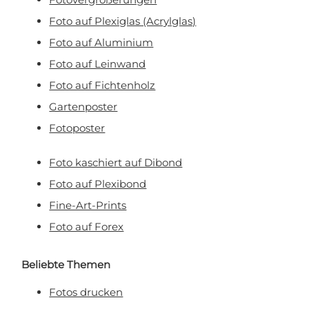
Mit Ihrer Anmeldung erklären Sie sich damit einverstanden, E-Mail-Marketing zu
erhalten.
Foto auf Plexiglas (Acrylglas)
Foto auf Aluminium
Foto auf Leinwand
Foto auf Fichtenholz
Gartenposter
Fotoposter
Foto kaschiert auf Dibond
Foto auf Plexibond
Fine-Art-Prints
Foto auf Forex
Beliebte Themen
Fotos drucken