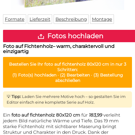
Fußmatte
Über uns
Bodenmatte
Lieferzeiten
Custom skateboard deck
Formate
Lieferzeit
Beschreibung
Montage
Login
WhatsApp
Fotos hochladen
Impressum
Foto auf Fichtenholz– warm, charaktervoll und
einzigartig
Bestellen Sie Ihr
foto auf fichtenholz 80x120 cm
in nur 3
Schritten:
(1)
Foto(s) hochladen ·
(2)
Bearbeiten ·
(3)
Bestellung
abschließen
💡
Tipp:
Laden Sie mehrere Motive hoch – so gestalten Sie im
Editor einfach eine komplette Serie auf Holz.
Ein
foto auf fichtenholz 80x120 cm
für
183,99
verleiht
jedem Bild natürliche Wärme und Tiefe. Das 19 mm
starke Fichtenholz mit sichtbarer Maserung bringt
Struktur und Charakter in den Druck. Dank der