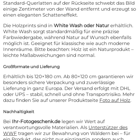
Standard-Querlatten auf der Rückseite schwebt das Bild
einige Zentimeter von der Wand entfernt und erzeugt so
einen eleganten Schatteneffekt.
Die Holzprints sind in
White Wash oder Natur
erhältlich.
White Wash sorgt standardmäßig für eine präzise
Farbwiedergabe, während Natur auf Wunsch ebenfalls
möglich ist. Geeignet für klassische wie auch moderne
Innenräume. Bitte beachten: Holz ist ein Naturprodukt –
leichte Maßabweichungen sind normal.
Großformate und Lieferung
Erhältlich bis 120×180 cm. Ab 80×120 cm garantieren wir
besonders sichere Verpackung und zuverlässige
Lieferung in ganz Europa. Der Versand erfolgt mit DHL
oder UPS – stabil, schnell und ohne Transportrisiko. Mehr
dazu finden Sie auf unserer Produktseite
Foto auf Holz
.
Nachhaltigkeit
Bei
Ihr-Fotogeschenk.de
legen wir Wert auf
verantwortungsvolle Materialien. Als
Unterstützer des
WWF
tragen wir zur Bewahrung von Wäldern bei – für
ein Produkt, das nicht nur einzigartig, sondern auch