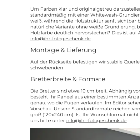
Um Farben klar und originalgetreu darzustelle
standardmäßig mit einer Whitewash-Grundierung. Weiße Flächen 
weiß, während die Holzstruktur sanft sichtbar bleibt. Wünschen
natürliche Variante ohne weiße Grundierung, 
Holzfarbe deutlich hervor
info@ihr-fotogeschenk.de
.
Montage & Lieferung
Auf der Rückseite befestigen wir stabile Querle
schwebenden
Bretterbreite & Formate
Die Bretter sind etwa 10 cm breit. Abhängig 
besteht Ihr Paneel aus einer bestimmten Anzah
genau, wo die Fugen verlaufen. Im Editor sehen Sie stets eine Live-
Vorschau. Unsere Standardformate reichen von klein (z. B. 20x30 cm) bis
groß (120x240 cm). Ist Ihr Wunschformat nicht
uns bitte unter
info@ihr-fotogeschenk.de
.