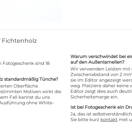
f Fichtenholz
Warum verschwindet bei ein
auf den Außenlamellen?
ei Fotogeschenk sind 18
Wir verwenden Leisten mit 
Zwischenabstand von 2 mm. 
olz standardmäßig Tünche?
sie im Editor angezeigt werd
weg. Platziere daher keine
sierten Oberfläche
Editor zeigt dies auch deutl
estimmten Motiven wirkt die
Sicherheitsmarge ein.
esem Fall kannst du uns
e Ausführung ohne White-
Ist bei Fotogeschenk ein Dr
Ja, das ist selbstverständl
Sie bitte kurz
kontakt
met u