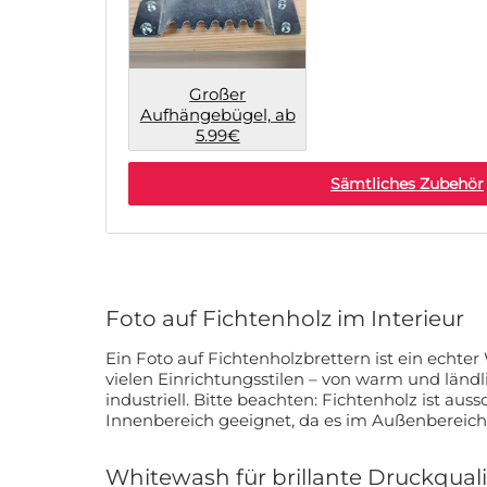
Großer
Aufhängebügel, ab
5.99€
Sämtliches Zubehör
Foto auf Fichtenholz im Interieur
Ein Foto auf Fichtenholzbrettern ist ein echte
vielen Einrichtungsstilen – von warm und länd
industriell. Bitte beachten: Fichtenholz ist ausschließlich für den
Innenbereich geeignet, da es im Außenbereich 
Whitewash für brillante Druckquali