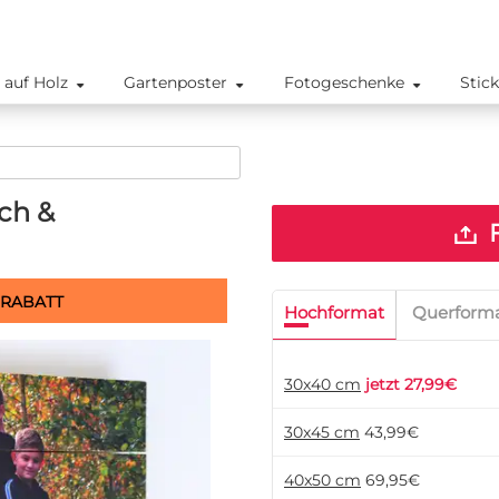
 auf Holz
Gartenposter
Fotogeschenke
Stic
ich &
F
 RABATT
Hochformat
Querform
30x40 cm
jetzt 27,99€
30x45 cm
43,99€
40x50 cm
69,95€