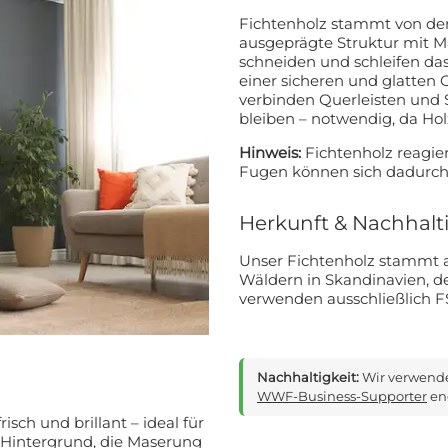
Fichtenholz stammt von der
ausgeprägte Struktur mit Ma
schneiden und schleifen das
einer sicheren und glatten Oberfläch
verbinden Querleisten und 
bleiben – notwendig, da Holz
Hinweis:
Fichtenholz reagier
Fugen können sich dadurch 
Herkunft & Nachhalti
Unser Fichtenholz stammt a
Wäldern in Skandinavien, den
verwenden ausschließlich FS
Nachhaltigkeit:
WWF-Business-Supporter
eng
sch und brillant – ideal für