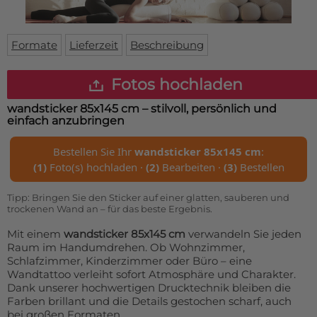
Fußmatte
Über uns
Bodenmatte
Lieferzeiten
Custom skateboard deck
Formate
Lieferzeit
Beschreibung
Login
WhatsApp
Fotos hochladen
Impressum
wandsticker 85x145 cm
– stilvoll, persönlich und
einfach anzubringen
Bestellen Sie Ihr
wandsticker 85x145 cm
:
(1)
Foto(s) hochladen ·
(2)
Bearbeiten ·
(3)
Bestellen
Tipp: Bringen Sie den Sticker auf einer glatten, sauberen und
trockenen Wand an – für das beste Ergebnis.
Mit einem
wandsticker 85x145 cm
verwandeln Sie jeden
Raum im Handumdrehen. Ob Wohnzimmer,
Schlafzimmer, Kinderzimmer oder Büro – eine
Wandtattoo verleiht sofort Atmosphäre und Charakter.
Dank unserer hochwertigen Drucktechnik bleiben die
Farben brillant und die Details gestochen scharf, auch
bei großen Formaten.