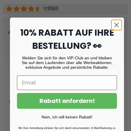
(+
9160
)
10% RABATT AUF IHRE
Abonnieren Sie unseren Newsletter
und erhalten Sie
Rabatt von 10 %!
BESTELLUNG? 👀
Melden Sie sich für den VIP-Club an und bleiben
Email
Sie auf dem Laufenden über alle Werbeaktionen,
Registrieren
exklusive Angebote und persönliche Rabatte.
Rabatt anfordern!
Produkte
Fotoabzüge
Nein, ich will keinen Rabatt!
Fotovergrößerungen
Mit Ihrer Anmeldung erklären Sie sich damit einverstanden, E-Mail-Marketing zu