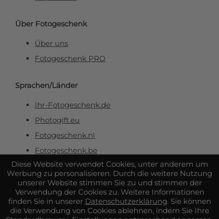
Über Fotogeschenk
Über uns
Fotogeschenk PRO
Sprachen/Länder
Ihr-Fotogeschenk.de
Photogift.eu
Fotogeschenk.nl
Fotogeschenk.be
Diese Website verwendet Cookies, unter anderem um
Werbung zu personalisieren. Durch die weitere Nutzung
Sicher & zuverlässig bezahlen
unserer Website stimmen Sie zu und stimmen der
Verwendung der Cookies zu. Weitere Informationen
finden Sie in unserer
Datenschutzerklärung
. Sie können
die Verwendung von Cookies ablehnen, indem Sie Ihre