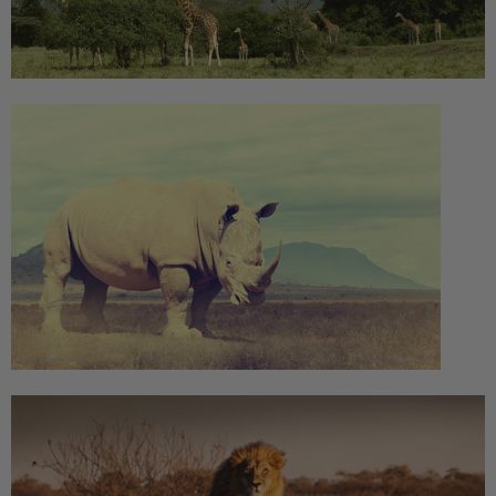
Fußmatte
Über uns
Bodenmatte
Lieferzeiten
Custom skateboard deck
Login
WhatsApp
Impressum