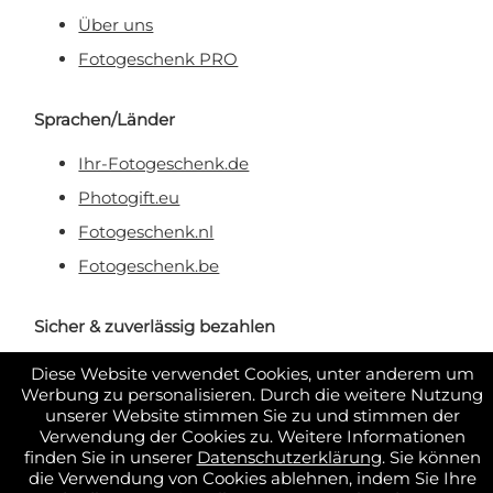
Über uns
Fotogeschenk PRO
Sprachen/Länder
Ihr-Fotogeschenk.de
Photogift.eu
Fotogeschenk.nl
Fotogeschenk.be
Sicher & zuverlässig bezahlen
Diese Website verwendet Cookies, unter anderem um
Werbung zu personalisieren. Durch die weitere Nutzung
unserer Website stimmen Sie zu und stimmen der
Verwendung der Cookies zu. Weitere Informationen
finden Sie in unserer
Datenschutzerklärung
. Sie können
die Verwendung von Cookies ablehnen, indem Sie Ihre