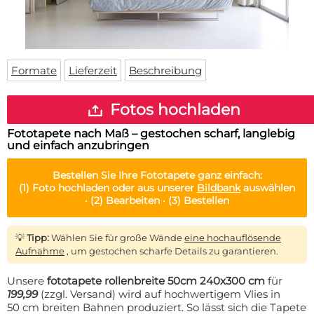
Fußmatte
Über uns
Bodenmatte
Lieferzeiten
Custom skateboard deck
Login
Formate
Lieferzeit
Beschreibung
WhatsApp
Impressum
Fotos hochladen
Fototapete nach Maß – gestochen scharf, langlebig
und einfach anzubringen
Bestellen Sie Ihre
Fototapete
ganz einfach:
(1)
Foto hochladen oder aus unserer
Bildbank
auswählen
·
(2)
Bearbeiten ·
(3)
Bestellen
💡
Tipp:
Wählen Sie für große Wände
eine hochauflösende
Aufnahme
, um gestochen scharfe Details zu garantieren.
Unsere
fototapete rollenbreite 50cm 240x300 cm
für
199,99
(zzgl. Versand) wird auf hochwertigem Vlies in
50 cm breiten Bahnen produziert. So lässt sich die Tapete