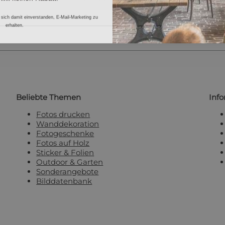
 sich damit einverstanden, E-Mail-Marketing zu
erhalten.
Beliebte Themen
Inf
Fotos drucken
Wanddekoration
Fotogeschenke
Fotos auf Holz
Sticker & Folien
Outdoor & Garten
Sonderangebote
Bilddatenbank