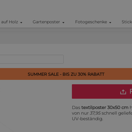
 auf Holz
Gartenposter
Fotogeschenke
Stic
SUMMER SALE - BIS ZU 30% RABATT
F
Das
textilposter 30x50 cm
h
von nur
37,95
schnell gelief
UV-beständig.