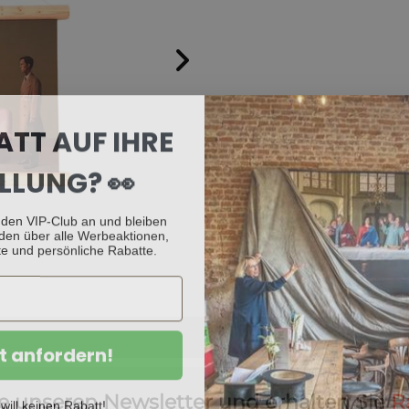
ATT AUF IHRE
LLUNG? 👀
 den VIP-Club an und bleiben
den über alle Werbeaktionen,
e und persönliche Rabatte.
t anfordern!
e unseren Newsletter und erhalten Sie
R
 will keinen Rabatt!