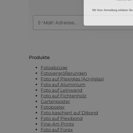
Mit Ihrer Anmeldung erklären Sie
Email
Produkte
Fotoabzüge
Fotovergrößerungen
Foto auf Plexiglas (Acrylglas)
Foto auf Aluminium
Foto auf Leinwand
Foto auf Fichtenholz
Gartenposter
Fotoposter
Foto kaschiert auf Dibond
Foto auf Plexibond
Fine-Art-Prints
Foto auf Forex