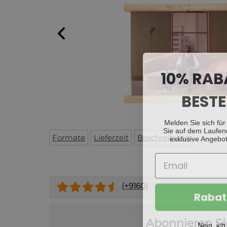
10% RAB
BESTE
Melden Sie sich für
Sie auf dem Laufen
exklusive Angebot
Formate
Lieferzeit
Beschreibung
(+
9160
)
Rabat
Abonnieren Si
Nein, ich