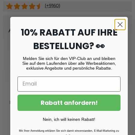
(+
9160
)
Abonnieren Sie unseren Newsletter
10% RABATT AUF IHRE
und erhalten Sie
Rabatt von 10 %!
BESTELLUNG? 👀
Email
Melden Sie sich für den VIP-Club an und bleiben
Sie auf dem Laufenden über alle Werbeaktionen,
Registrieren
exklusive Angebote und persönliche Rabatte.
Rabatt anfordern!
Produkte
Fotoabzüge
Nein, ich will keinen Rabatt!
Fotovergrößerungen
Mit Ihrer Anmeldung erklären Sie sich damit einverstanden, E-Mail-Marketing zu
Foto auf Plexiglas (Acrylglas)