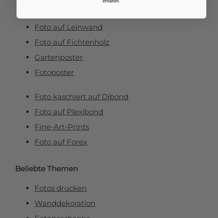
erhalten.
Foto auf Aluminium
Foto auf Leinwand
Foto auf Fichtenholz
Gartenposter
Fotoposter
Foto kaschiert auf Dibond
Foto auf Plexibond
Fine-Art-Prints
Foto auf Forex
Beliebte Themen
Fotos drucken
Wanddekoration