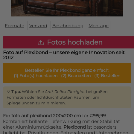
Fußmatte
Über uns
Bodenmatte
Lieferzeiten
Custom skateboard deck
Login
Formate
Versand
Beschreibung
Montage
WhatsApp
Impressum
Fotos hochladen
Foto auf Plexibond – unsere eigene Innovation seit
2012
Bestellen Sie Ihr
Plexibond
ganz einfach:
(1)
Foto(s) hochladen ·
(2)
Bearbeiten ·
(3)
Bestellen
💡
Tipp:
Wählen Sie
Anti-Reflex Plexiglas
bei großen
Formaten oder lichtdurchfluteten Räumen, um
Spiegelungen zu minimieren.
Ein
foto auf plexibond 200x200 cm
für
1299,99
kombiniert brillante Tiefenwirkung mit der Stabilität
einer Aluminiumrückseite.
Plexibond
ist besonders
beliebt bei Privatkunden, Fotografen und Unternehmen