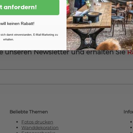
Erhältlich in Formaten bis 
t anfordern!
und sicher über unsere erf
Europa. Weitere Informatio
auf Plexibond
.
 will keinen Rabatt!
 sich damit einverstanden, E-Mail-Marketing zu
erhalten.
e unseren Newsletter und erhalten Sie
R
Beliebte Themen
Inf
Fotos drucken
Wanddekoration