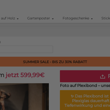
 auf Holz
Gartenposter
Fotogeschenke
Stic
m
SUMMER SALE - BIS ZU 30% RABATT
cm
jetzt 599,99€
F
Foto auf Plexibond – unse
✨ Das
Plexibond
ist
Plexiglas dauerhaft 
Tiefenwirkung und ein