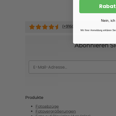
Rabat
Nein, ich
(+
9160
)
Mit Ihrer Anmeldung erklären Sie
Abonnieren Si
Email
Produkte
Fotoabzüge
Fotovergrößerungen