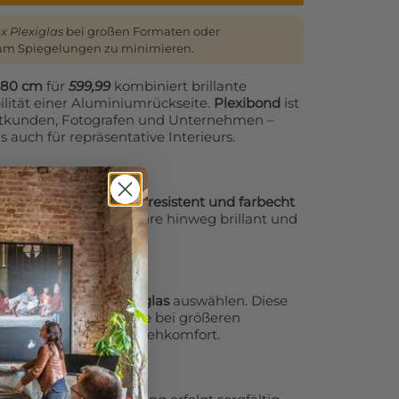
ex Plexiglas
bei großen Formaten oder
 um Spiegelungen zu minimieren.
x180 cm
für
599,99
kombiniert brillante
ilität einer Aluminiumrückseite.
Plexibond
ist
vatkunden, Fotografen und Unternehmen –
s auch für repräsentative Interieurs.
ständig, feuchtigkeitsresistent und farbecht
otografie über viele Jahre hinweg brillant und
n Sie
Anti-Reflex Plexiglas
auswählen. Diese
ungen und sorgt gerade bei größeren
äumen für optimalen Sehkomfort.