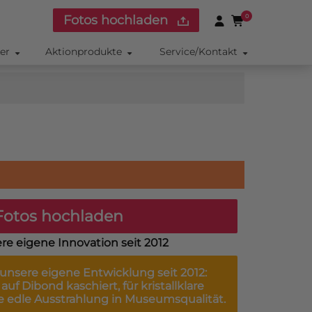
Fotos hochladen
0
ker
Aktionprodukte
Service/Kontakt
otos hochladen
re eigene Innovation seit 2012
 unsere eigene Entwicklung seit 2012:
auf Dibond kaschiert, für kristallklare
e edle Ausstrahlung in Museumsqualität.