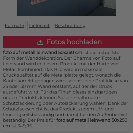
Fußmatte
Über uns
Bodenmatte
Lieferzeiten
Custom skateboard deck
Login
Formate
Lieferzeit
Beschreibung
WhatsApp
Impressum
Fotos hochladen
foto auf metall leinwand 50x250 cm
ist die aktuellste
Form der Wanddekoration.
Der Charme von Foto auf
Leinwand wird in diesem Produkt mit der Härte von
Metall kombiniert.
Das Bild wird in maximaler
Druckqualität auf die Metallplatte gelegt, wonach die
Kante korrekt gebogen wird, so dass eine Profildicke von
25 oder 50 mm Wand entsteht, auf der der Druck
ausgeführt wird.
Für das Finish dieses einzigartigen
neuen Produkts können Sie eine halbmatte
Schutzlackierung oder Autolackierung wählen.
Dank der
Schutzlackschicht ist das Produkt zudem UV- und
feuchtigkeitsbeständig und damit für den Außenbereich
beständig!
Der Preis für
foto auf metall leinwand 50x250
cm
ist
349,95
.