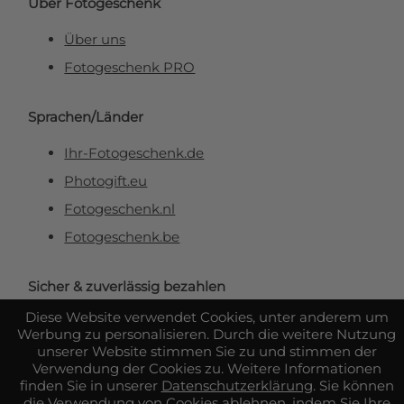
Über Fotogeschenk
Über uns
Fotogeschenk PRO
Sprachen/Länder
Ihr-Fotogeschenk.de
Photogift.eu
Fotogeschenk.nl
Fotogeschenk.be
Sicher & zuverlässig bezahlen
Diese Website verwendet Cookies, unter anderem um
Werbung zu personalisieren. Durch die weitere Nutzung
unserer Website stimmen Sie zu und stimmen der
Verwendung der Cookies zu. Weitere Informationen
finden Sie in unserer
Datenschutzerklärung
. Sie können
die Verwendung von Cookies ablehnen, indem Sie Ihre