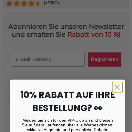
(+
9160
)
Abonnieren Sie unseren Newsletter
und erhalten Sie
Rabatt von 10 %!
Email
Registrieren
10% RABATT AUF IHRE
Produkte
BESTELLUNG? 👀
Fotoabzüge
Fotovergrößerungen
Melden Sie sich für den VIP-Club an und bleiben
Sie auf dem Laufenden über alle Werbeaktionen,
Foto auf Plexiglas (Acrylglas)
exklusive Angebote und persönliche Rabatte.