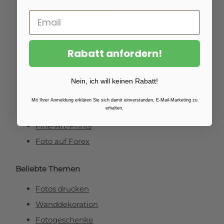
Foto auf Aluminium
Foto auf Leinwand
Foto auf Fichtenholz
Rabatt anfordern!
Gartenposter
Fotoposter
Nein, ich will keinen Rabatt!
Foto kaschiert auf Dibond
Mit Ihrer Anmeldung erklären Sie sich damit einverstanden, E-Mail-Marketing zu
Foto auf Plexibond
erhalten.
Fine-Art-Prints
Foto auf Forex
Beliebte Themen
Fotos drucken
Wanddekoration
Fotogeschenke