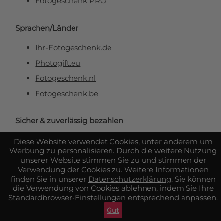
Fotogeschenk PRO
Sprachen/Länder
Ihr-Fotogeschenk.de
Photogift.eu
Fotogeschenk.nl
Fotogeschenk.be
Sicher & zuverlässig bezahlen
Diese Website verwendet Cookies, unter anderem um
Werbung zu personalisieren. Durch die weitere Nutzung
unserer Website stimmen Sie zu und stimmen der
Verwendung der Cookies zu. Weitere Informationen
finden Sie in unserer
Datenschutzerklärung
. Sie können
die Verwendung von Cookies ablehnen, indem Sie Ihre
Standardbrowser-Einstellungen entsprechend anpassen.
Gut