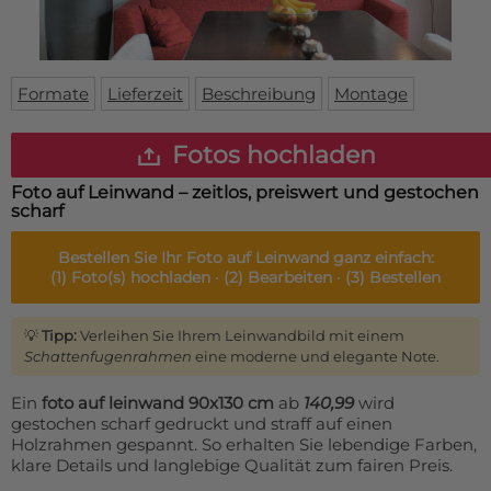
Fußmatte
Über uns
Bodenmatte
Lieferzeiten
Custom skateboard deck
Login
Formate
Lieferzeit
Beschreibung
Montage
WhatsApp
Impressum
Fotos hochladen
Foto auf Leinwand – zeitlos, preiswert und gestochen
scharf
Bestellen Sie Ihr
Foto auf Leinwand
ganz einfach:
(1)
Foto(s) hochladen ·
(2)
Bearbeiten ·
(3)
Bestellen
💡
Tipp:
Verleihen Sie Ihrem Leinwandbild mit einem
Schattenfugenrahmen
eine moderne und elegante Note.
Ein
foto auf leinwand 90x130 cm
ab
140,99
wird
gestochen scharf gedruckt und straff auf einen
Holzrahmen gespannt. So erhalten Sie lebendige Farben,
klare Details und langlebige Qualität zum fairen Preis.