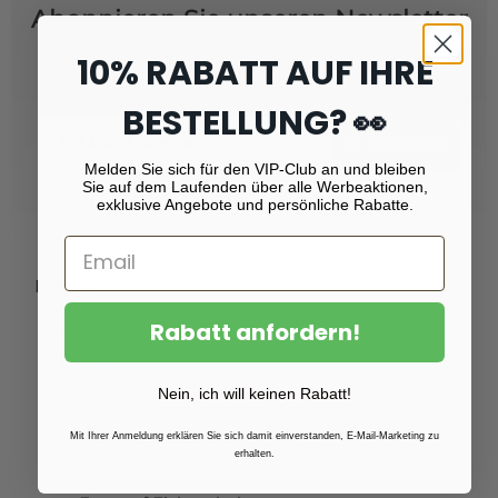
Abonnieren Sie unseren Newsletter
und erhalten Sie
Rabatt von 10 %!
10% RABATT AUF IHRE
BESTELLUNG? 👀
Email
Registrieren
Melden Sie sich für den VIP-Club an und bleiben
Sie auf dem Laufenden über alle Werbeaktionen,
exklusive Angebote und persönliche Rabatte.
Produkte
Rabatt anfordern!
Fotoabzüge
Fotovergrößerungen
Nein, ich will keinen Rabatt!
Foto auf Plexiglas (Acrylglas)
Foto auf Aluminium
Mit Ihrer Anmeldung erklären Sie sich damit einverstanden, E-Mail-Marketing zu
erhalten.
Foto auf Leinwand