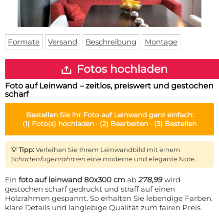
Fußmatte
Über uns
Bodenmatte
Lieferzeiten
Custom skateboard deck
Login
Formate
Versand
Beschreibung
Montage
WhatsApp
Impressum
Fotos hochladen
Foto auf Leinwand – zeitlos, preiswert und gestochen
scharf
Bestellen Sie Ihr
Foto auf Leinwand
ganz einfach:
(1)
Foto(s) hochladen ·
(2)
Bearbeiten ·
(3)
Bestellen
💡
Tipp:
Verleihen Sie Ihrem Leinwandbild mit einem
Schattenfugenrahmen
eine moderne und elegante Note.
Ein
foto auf leinwand 80x300 cm
ab
278,99
wird
gestochen scharf gedruckt und straff auf einen
Holzrahmen gespannt. So erhalten Sie lebendige Farben,
klare Details und langlebige Qualität zum fairen Preis.