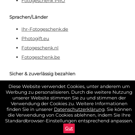
Fotogeschenk PRO
Sprachen/Länder
Ihr-Fotogeschenk.de
Photogift.eu
Fotogeschenk.nl
Fotogeschenk.be
Sicher & zuverlässig bezahlen
Diese Website verwendet Cookies, unter anderem um
Werbung zu personalisieren. Durch die weitere Nutzung
unserer Website stimmen Sie zu und stimmen der
Verwendung der Cookies zu. Weitere Informationen
finden Sie in unserer
Datenschutzerklärung
. Sie können
die Verwendung von Cookies ablehnen, indem Sie Ihre
Standardbrowser-Einstellungen entsprechend anpassen.
Gut