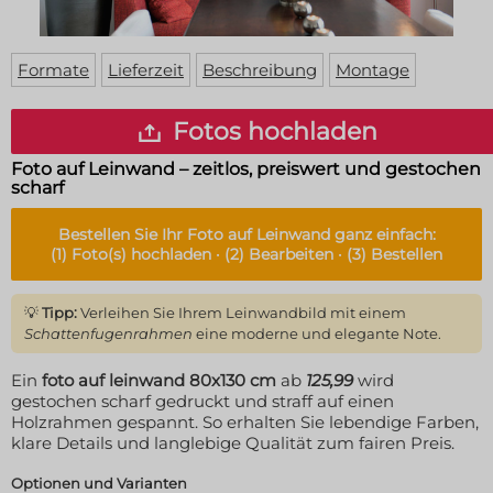
Fußmatte
Über uns
Bodenmatte
Lieferzeiten
Custom skateboard deck
Formate
Lieferzeit
Beschreibung
Montage
Login
WhatsApp
Fotos hochladen
Impressum
Foto auf Leinwand – zeitlos, preiswert und gestochen
scharf
Bestellen Sie Ihr
Foto auf Leinwand
ganz einfach:
(1)
Foto(s) hochladen ·
(2)
Bearbeiten ·
(3)
Bestellen
💡
Tipp:
Verleihen Sie Ihrem Leinwandbild mit einem
Schattenfugenrahmen
eine moderne und elegante Note.
Ein
foto auf leinwand 80x130 cm
ab
125,99
wird
gestochen scharf gedruckt und straff auf einen
Holzrahmen gespannt. So erhalten Sie lebendige Farben,
klare Details und langlebige Qualität zum fairen Preis.
Optionen und Varianten