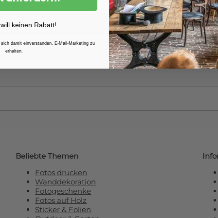
Weitere Informationen finden 
 will keinen Rabatt!
 sich damit einverstanden, E-Mail-Marketing zu
erhalten.
e unseren Newsletter und erhalten Sie
R
Beliebte Themen
Inf
Fotos drucken
Wanddekoration
Fotogeschenke
Fotos auf Holz
Sticker & Folien