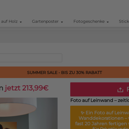
 auf Holz
Gartenposter
Fotogeschenke
Stic
SUMMER SALE - BIS ZU 30% RABATT
m
jetzt 213,99€
F
Foto auf Leinwand – zeitl
✨ Ein
Foto auf Lein
Wanddekorationen – w
fast 20 Jahren fertigen