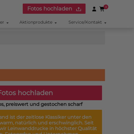
Fotos hochladen
0
ker
Aktionprodukte
Service/Kontakt
otos hochladen
os, preiswert und gestochen scharf
wand
ist der zeitlose Klassiker unter den
arm, natürlich und erschwinglich. Seit
 wir Leinwanddrucke in höchster Qualität