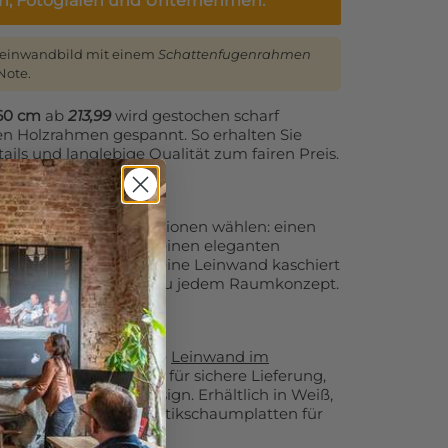
en, Fotografen und Unternehmen.
Leinwandbild mit einem
Schattenfugenrahmen
Note.
260 cm
ab
213,99
wird gestochen scharf
nen Holzrahmen gespannt. So erhalten Sie
ails und langlebige Qualität zum fairen Preis.
 Sie zusätzliche Optionen wählen: einen
flächigen Randdruck, einen eleganten
 lose Leinwand oder eine Leinwand kaschiert
Leinwanddruck perfekt zu jedem Raumkonzept.
 empfehlen wir unsere
Leinwand im
n
. Diese Variante sorgt für sichere Lieferung,
und ein modernes Design. Erhältlich in Weiß,
 optional auch mit Akustikschaumplatten für
tik.