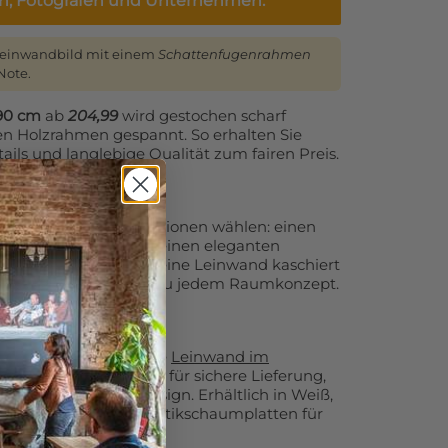
en, Fotografen und Unternehmen.
Leinwandbild mit einem
Schattenfugenrahmen
Note.
290 cm
ab
204,99
wird gestochen scharf
nen Holzrahmen gespannt. So erhalten Sie
ails und langlebige Qualität zum fairen Preis.
 Sie zusätzliche Optionen wählen: einen
flächigen Randdruck, einen eleganten
 lose Leinwand oder eine Leinwand kaschiert
Leinwanddruck perfekt zu jedem Raumkonzept.
 empfehlen wir unsere
Leinwand im
n
. Diese Variante sorgt für sichere Lieferung,
und ein modernes Design. Erhältlich in Weiß,
 optional auch mit Akustikschaumplatten für
tik.