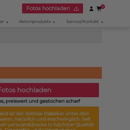
Fotos hochladen
0
ker
Aktionprodukte
Service/Kontakt
otos hochladen
os, preiswert und gestochen scharf
wand
ist der zeitlose Klassiker unter den
arm, natürlich und erschwinglich. Seit
 wir Leinwanddrucke in höchster Qualität