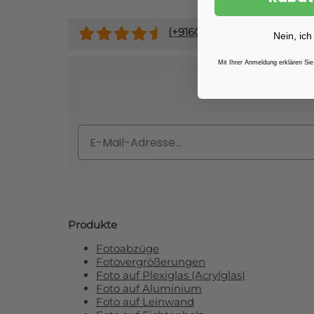
(+
9160
)
Nein, ich
Mit Ihrer Anmeldung erklären Sie
Abonnieren Si
Email
Produkte
Fotoabzüge
Fotovergrößerungen
Foto auf Plexiglas (Acrylglas)
Foto auf Aluminium
Foto auf Leinwand