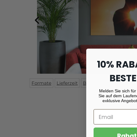
10% RAB
BESTE
Formate
Lieferzeit
Beschreibung
Monta
Melden Sie sich für
Sie auf dem Laufen
exklusive Angebot
Rabat