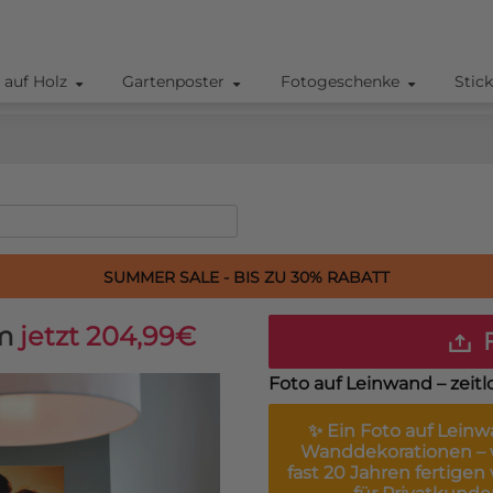
 auf Holz
Gartenposter
Fotogeschenke
Stic
SUMMER SALE - BIS ZU 30% RABATT
m
jetzt 204,99€
F
Foto auf Leinwand – zeitl
✨ Ein
Foto auf Lein
Wanddekorationen – w
fast 20 Jahren fertigen