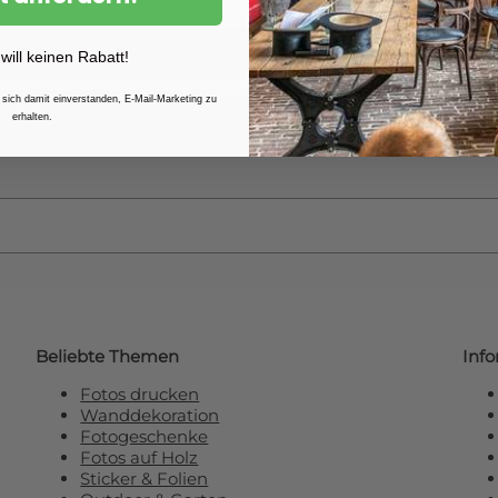
Weitere Informationen finden 
 will keinen Rabatt!
 sich damit einverstanden, E-Mail-Marketing zu
erhalten.
e unseren Newsletter und erhalten Sie
R
Beliebte Themen
Inf
Fotos drucken
Wanddekoration
Fotogeschenke
Fotos auf Holz
Sticker & Folien