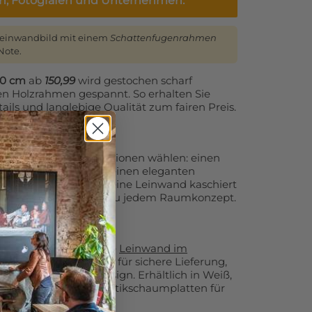
en, Fotografen und Unternehmen.
Leinwandbild mit einem
Schattenfugenrahmen
Note.
10 cm
ab
150,99
wird gestochen scharf
nen Holzrahmen gespannt. So erhalten Sie
ails und langlebige Qualität zum fairen Preis.
 Sie zusätzliche Optionen wählen: einen
flächigen Randdruck, einen eleganten
 lose Leinwand oder eine Leinwand kaschiert
Leinwanddruck perfekt zu jedem Raumkonzept.
 empfehlen wir unsere
Leinwand im
n
. Diese Variante sorgt für sichere Lieferung,
und ein modernes Design. Erhältlich in Weiß,
 optional auch mit Akustikschaumplatten für
tik.