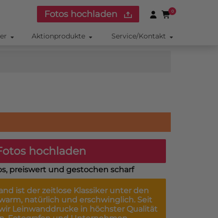
Fotos hochladen
0
ker
Aktionprodukte
Service/Kontakt
otos hochladen
os, preiswert und gestochen scharf
wand
ist der zeitlose Klassiker unter den
arm, natürlich und erschwinglich. Seit
 wir Leinwanddrucke in höchster Qualität