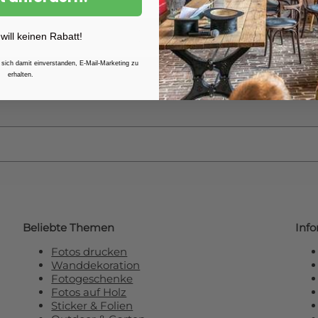
Weitere Informationen finden 
 will keinen Rabatt!
 sich damit einverstanden, E-Mail-Marketing zu
erhalten.
e unseren Newsletter und erhalten Sie
R
Beliebte Themen
Inf
Fotos drucken
Wanddekoration
Fotogeschenke
Fotos auf Holz
Sticker & Folien