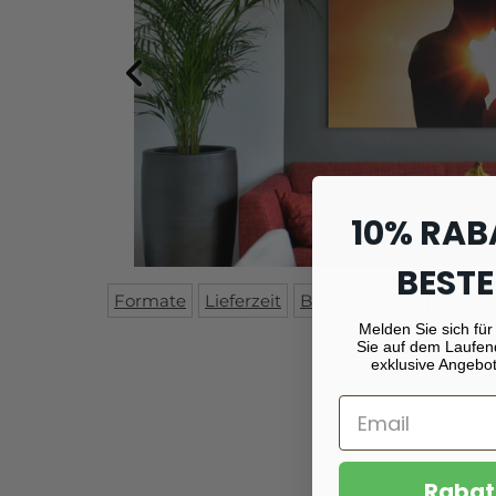
10% RAB
BESTE
Formate
Lieferzeit
Beschreibung
Monta
Melden Sie sich für
Sie auf dem Laufen
exklusive Angebot
Rabat