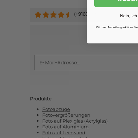
(+
9160
)
Nein, ich
Mit Ihrer Anmeldung erklären Sie
Abonnieren Si
Email
Produkte
Fotoabzüge
Fotovergrößerungen
Foto auf Plexiglas (Acrylglas)
Foto auf Aluminium
Foto auf Leinwand