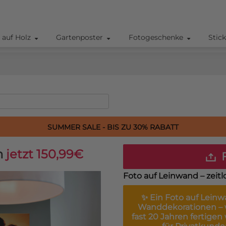
 auf Holz
Gartenposter
Fotogeschenke
Stic
SUMMER SALE - BIS ZU 30% RABATT
m
jetzt 150,99€
F
Foto auf Leinwand – zeitl
✨ Ein
Foto auf Lein
Wanddekorationen – w
fast 20 Jahren fertigen