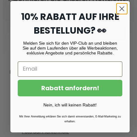
und erhalten Sie
Rabatt von 10 %!
10% RABATT AUF IHRE
BESTELLUNG? 👀
Email
Registrieren
Melden Sie sich für den VIP-Club an und bleiben
Sie auf dem Laufenden über alle Werbeaktionen,
exklusive Angebote und persönliche Rabatte.
Produkte
Fotoabzüge
Rabatt anfordern!
Fotovergrößerungen
Foto auf Plexiglas (Acrylglas)
Nein, ich will keinen Rabatt!
Foto auf Aluminium
Mit Ihrer Anmeldung erklären Sie sich damit einverstanden, E-Mail-Marketing zu
Foto auf Leinwand
erhalten.
Foto auf Fichtenholz