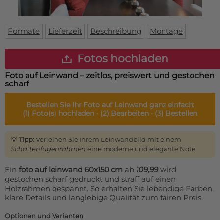
Fußmatte
Über uns
Bodenmatte
Lieferzeiten
Custom skateboard deck
Formate
Lieferzeit
Beschreibung
Montage
Login
WhatsApp
Fotos hochladen
Impressum
Foto auf Leinwand – zeitlos, preiswert und gestochen
scharf
Bestellen Sie Ihr
Foto auf Leinwand
ganz einfach:
(1)
Foto(s) hochladen ·
(2)
Bearbeiten ·
(3)
Bestellen
💡
Tipp:
Verleihen Sie Ihrem Leinwandbild mit einem
Schattenfugenrahmen
eine moderne und elegante Note.
Ein
foto auf leinwand 60x150 cm
ab
109,99
wird
gestochen scharf gedruckt und straff auf einen
Holzrahmen gespannt. So erhalten Sie lebendige Farben,
klare Details und langlebige Qualität zum fairen Preis.
Optionen und Varianten