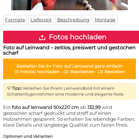
Fußmatte
Über uns
Bodenmatte
Lieferzeiten
Custom skateboard deck
Formate
Lieferzeit
Beschreibung
Montage
Login
WhatsApp
Fotos hochladen
Impressum
Foto auf Leinwand – zeitlos, preiswert und gestochen
scharf
Bestellen Sie Ihr
Foto auf Leinwand
ganz einfach:
(1)
Foto(s) hochladen ·
(2)
Bearbeiten ·
(3)
Bestellen
💡
Tipp:
Verleihen Sie Ihrem Leinwandbild mit einem
Schattenfugenrahmen
eine moderne und elegante Note.
Ein
foto auf leinwand 50x220 cm
ab
132,99
wird
gestochen scharf gedruckt und straff auf einen
Holzrahmen gespannt. So erhalten Sie lebendige Farben,
klare Details und langlebige Qualität zum fairen Preis.
Optionen und Varianten