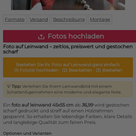
Fußmatte
Über uns
Bodenmatte
Lieferzeiten
Custom skateboard deck
Formate
Versand
Beschreibung
Montage
Login
WhatsApp
Fotos hochladen
Impressum
Foto auf Leinwand – zeitlos, preiswert und gestochen
scharf
Bestellen Sie Ihr
Foto auf Leinwand
ganz einfach:
(1)
Foto(s) hochladen ·
(2)
Bearbeiten ·
(3)
Bestellen
💡
Tipp:
Verleihen Sie Ihrem Leinwandbild mit einem
Schattenfugenrahmen
eine moderne und elegante Note.
Ein
foto auf leinwand 45x55 cm
ab
36,99
wird gestochen
scharf gedruckt und straff auf einen Holzrahmen
gespannt. So erhalten Sie lebendige Farben, klare Details
und langlebige Qualität zum fairen Preis.
Optionen und Varianten