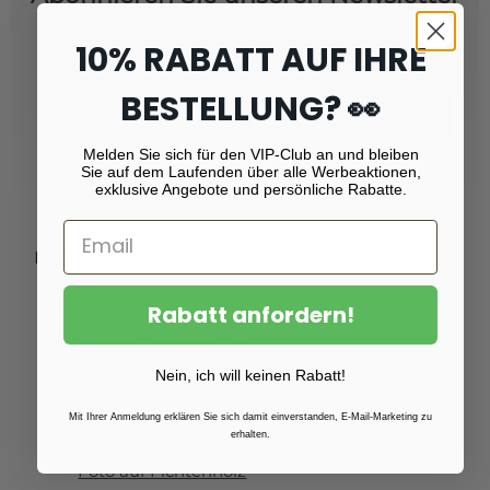
und erhalten Sie
Rabatt von 10 %!
10% RABATT AUF IHRE
BESTELLUNG? 👀
Email
Registrieren
Melden Sie sich für den VIP-Club an und bleiben
Sie auf dem Laufenden über alle Werbeaktionen,
exklusive Angebote und persönliche Rabatte.
Produkte
Fotoabzüge
Rabatt anfordern!
Fotovergrößerungen
Foto auf Plexiglas (Acrylglas)
Nein, ich will keinen Rabatt!
Foto auf Aluminium
Mit Ihrer Anmeldung erklären Sie sich damit einverstanden, E-Mail-Marketing zu
Foto auf Leinwand
erhalten.
Foto auf Fichtenholz