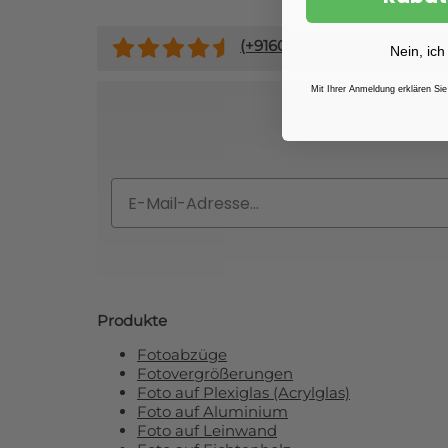
(+
9160
)
Nein, ich
Mit Ihrer Anmeldung erklären Sie
Abonnieren Si
Email
Produkte
Fotoabzüge
Fotovergrößerungen
Foto auf Plexiglas (Acrylglas)
Foto auf Aluminium
Foto auf Leinwand