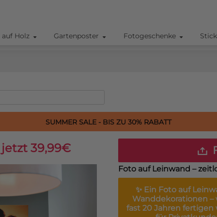
 auf Holz
Gartenposter
Fotogeschenke
Stic
SUMMER SALE - BIS ZU 30% RABATT
jetzt 39,99€
F
Foto auf Leinwand – zeitl
✨ Ein
Foto auf Lein
Wanddekorationen – w
fast 20 Jahren fertigen