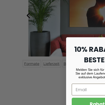
10% RAB
BESTE
Formate
Lieferzeit
Beschreibung
Monta
Melden Sie sich für
Sie auf dem Laufen
exklusive Angebot
Rabat