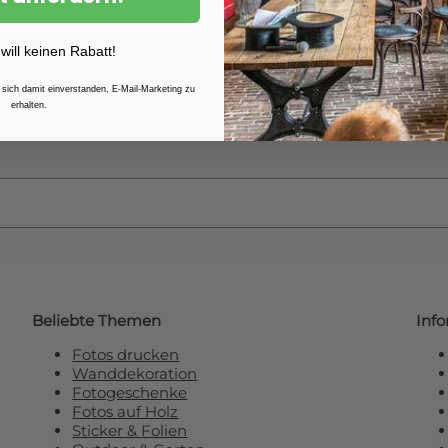
Weitere Informationen finden 
 will keinen Rabatt!
 sich damit einverstanden, E-Mail-Marketing zu
erhalten.
e unseren Newsletter und erhalten Sie
R
Beliebte Themen
Inf
Fotos drucken
Wanddekoration
Fotogeschenke
Fotos auf Holz
Sticker & Folien