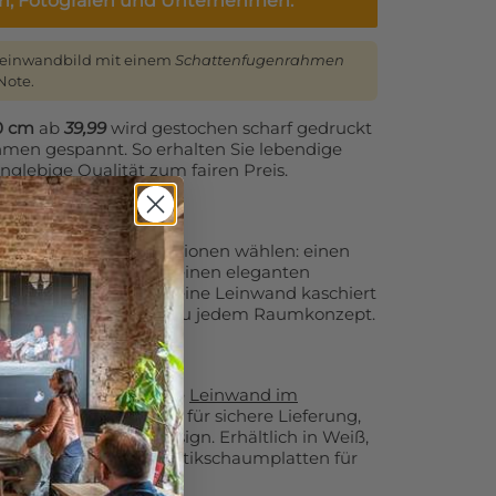
en, Fotografen und Unternehmen.
Leinwandbild mit einem
Schattenfugenrahmen
Note.
0 cm
ab
39,99
wird gestochen scharf gedruckt
ahmen gespannt. So erhalten Sie lebendige
anglebige Qualität zum fairen Preis.
 Sie zusätzliche Optionen wählen: einen
flächigen Randdruck, einen eleganten
 lose Leinwand oder eine Leinwand kaschiert
Leinwanddruck perfekt zu jedem Raumkonzept.
 empfehlen wir unsere
Leinwand im
n
. Diese Variante sorgt für sichere Lieferung,
und ein modernes Design. Erhältlich in Weiß,
 optional auch mit Akustikschaumplatten für
tik.