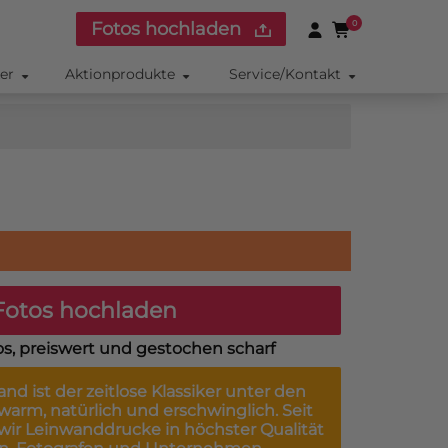
Fotos hochladen
0
ker
Aktionprodukte
Service/Kontakt
otos hochladen
os, preiswert und gestochen scharf
wand
ist der zeitlose Klassiker unter den
arm, natürlich und erschwinglich. Seit
 wir Leinwanddrucke in höchster Qualität