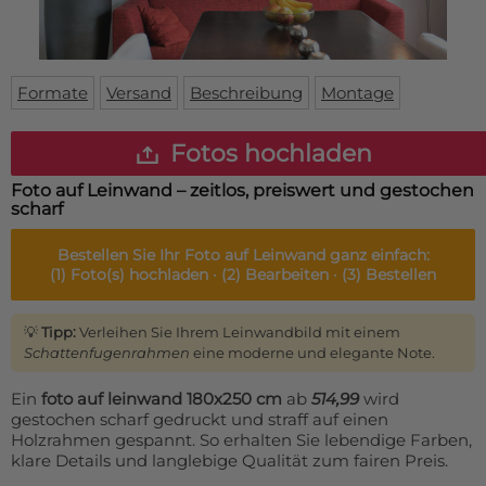
Fußmatte
Über uns
Bodenmatte
Lieferzeiten
Custom skateboard deck
Login
Formate
Versand
Beschreibung
Montage
WhatsApp
Impressum
Fotos hochladen
Foto auf Leinwand – zeitlos, preiswert und gestochen
scharf
Bestellen Sie Ihr
Foto auf Leinwand
ganz einfach:
(1)
Foto(s) hochladen ·
(2)
Bearbeiten ·
(3)
Bestellen
💡
Tipp:
Verleihen Sie Ihrem Leinwandbild mit einem
Schattenfugenrahmen
eine moderne und elegante Note.
Ein
foto auf leinwand 180x250 cm
ab
514,99
wird
gestochen scharf gedruckt und straff auf einen
Holzrahmen gespannt. So erhalten Sie lebendige Farben,
klare Details und langlebige Qualität zum fairen Preis.