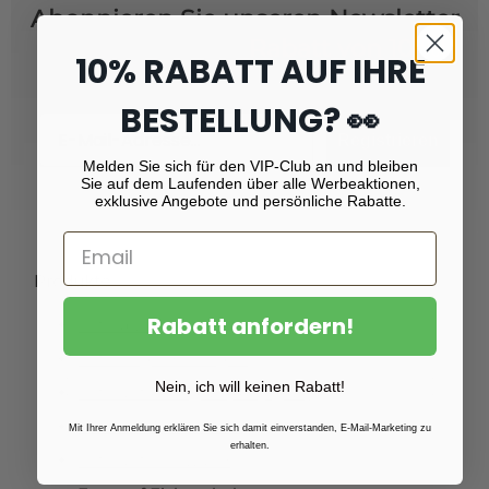
Abonnieren Sie unseren Newsletter
und erhalten Sie
Rabatt von 10 %!
10% RABATT AUF IHRE
BESTELLUNG? 👀
Email
Registrieren
Melden Sie sich für den VIP-Club an und bleiben
Sie auf dem Laufenden über alle Werbeaktionen,
exklusive Angebote und persönliche Rabatte.
Produkte
Rabatt anfordern!
Fotoabzüge
Fotovergrößerungen
Nein, ich will keinen Rabatt!
Foto auf Plexiglas (Acrylglas)
Foto auf Aluminium
Mit Ihrer Anmeldung erklären Sie sich damit einverstanden, E-Mail-Marketing zu
erhalten.
Foto auf Leinwand