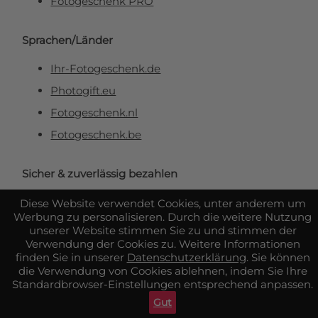
Fotogeschenk PRO
Sprachen/Länder
Ihr-Fotogeschenk.de
Photogift.eu
Fotogeschenk.nl
Fotogeschenk.be
Sicher & zuverlässig bezahlen
Diese Website verwendet Cookies, unter anderem um
Werbung zu personalisieren. Durch die weitere Nutzung
unserer Website stimmen Sie zu und stimmen der
Verwendung der Cookies zu. Weitere Informationen
finden Sie in unserer
Datenschutzerklärung
. Sie können
die Verwendung von Cookies ablehnen, indem Sie Ihre
Standardbrowser-Einstellungen entsprechend anpassen.
Gut