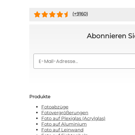
(+
9160
)
Nein, ich
Mit Ihrer Anmeldung erklären Sie
Abonnieren Si
Email
Produkte
Fotoabzüge
Fotovergrößerungen
Foto auf Plexiglas (Acrylglas)
Foto auf Aluminium
Foto auf Leinwand