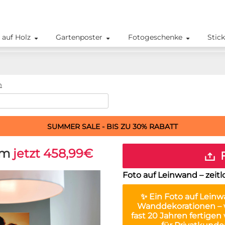
 auf Holz
Gartenposter
Fotogeschenke
Stic
m
SUMMER SALE - BIS ZU 30% RABATT
cm
jetzt 458,99€
F
Foto auf Leinwand – zeitl
✨ Ein
Foto auf Lein
Wanddekorationen – w
fast 20 Jahren fertigen