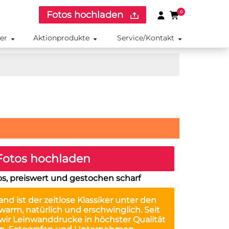
Fotos hochladen
0
ker
Aktionprodukte
Service/Kontakt
otos hochladen
os, preiswert und gestochen scharf
wand
ist der zeitlose Klassiker unter den
arm, natürlich und erschwinglich. Seit
 wir Leinwanddrucke in höchster Qualität