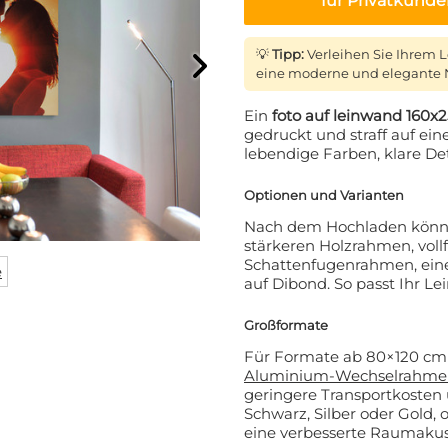
für Privatkund
💡
Tipp:
Verleihen Sie Ihrem 
eine moderne und elegante 
Ein
foto auf leinwand 160x
gedruckt und straff auf ei
lebendige Farben, klare Det
Optionen und Varianten
ATT AUF IHRE
Nach dem Hochladen können
stärkeren Holzrahmen, voll
LLUNG? 👀
Schattenfugenrahmen, eine
e
auf Dibond. So passt Ihr 
 den VIP-Club an und bleiben
den über alle Werbeaktionen,
Großformate
e und persönliche Rabatte.
Für Formate ab 80×120 cm
Aluminium-Wechselrahme
geringere Transportkosten 
Schwarz, Silber oder Gold,
eine verbesserte Raumakus
t anfordern!