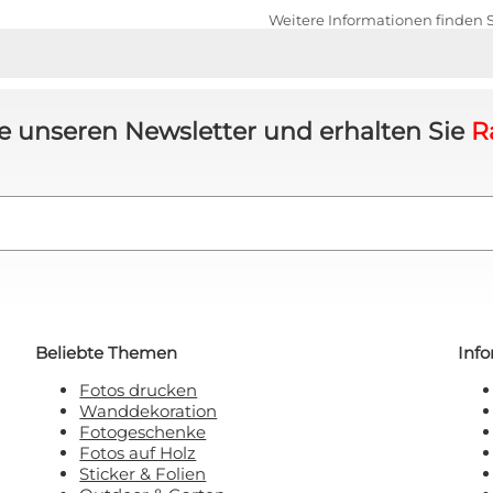
Weitere Informationen finden 
 will keinen Rabatt!
 sich damit einverstanden, E-Mail-Marketing zu
erhalten.
e unseren Newsletter und erhalten Sie
R
Beliebte Themen
Inf
Fotos drucken
Wanddekoration
Fotogeschenke
Fotos auf Holz
Sticker & Folien