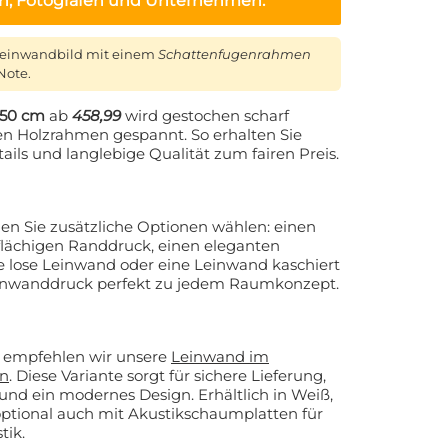
en, Fotografen und Unternehmen.
Leinwandbild mit einem
Schattenfugenrahmen
Note.
250 cm
ab
458,99
wird gestochen scharf
nen Holzrahmen gespannt. So erhalten Sie
ails und langlebige Qualität zum fairen Preis.
 Sie zusätzliche Optionen wählen: einen
flächigen Randdruck, einen eleganten
 lose Leinwand oder eine Leinwand kaschiert
Leinwanddruck perfekt zu jedem Raumkonzept.
 empfehlen wir unsere
Leinwand im
n
. Diese Variante sorgt für sichere Lieferung,
und ein modernes Design. Erhältlich in Weiß,
 optional auch mit Akustikschaumplatten für
tik.