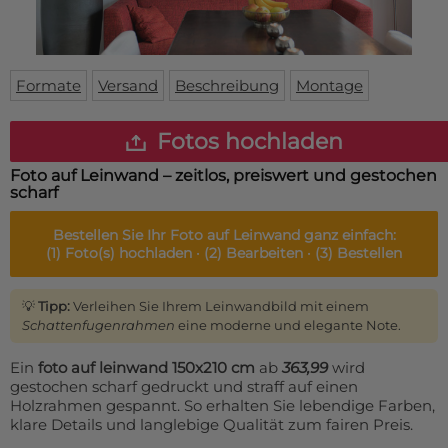
Fußmatte
Über uns
Bodenmatte
Lieferzeiten
Custom skateboard deck
Login
Formate
Versand
Beschreibung
Montage
WhatsApp
Impressum
Fotos hochladen
Foto auf Leinwand – zeitlos, preiswert und gestochen
scharf
Bestellen Sie Ihr
Foto auf Leinwand
ganz einfach:
(1)
Foto(s) hochladen ·
(2)
Bearbeiten ·
(3)
Bestellen
💡
Tipp:
Verleihen Sie Ihrem Leinwandbild mit einem
Schattenfugenrahmen
eine moderne und elegante Note.
Ein
foto auf leinwand 150x210 cm
ab
363,99
wird
gestochen scharf gedruckt und straff auf einen
Holzrahmen gespannt. So erhalten Sie lebendige Farben,
klare Details und langlebige Qualität zum fairen Preis.