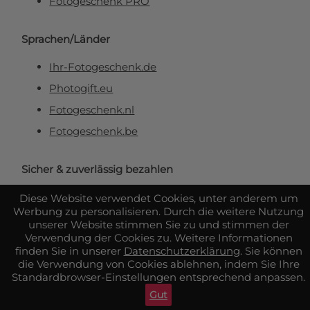
Fotogeschenk PRO
Sprachen/Länder
Ihr-Fotogeschenk.de
Photogift.eu
Fotogeschenk.nl
Fotogeschenk.be
Sicher & zuverlässig bezahlen
Diese Website verwendet Cookies, unter anderem um
Werbung zu personalisieren. Durch die weitere Nutzung
unserer Website stimmen Sie zu und stimmen der
Verwendung der Cookies zu. Weitere Informationen
finden Sie in unserer
Datenschutzerklärung
. Sie können
die Verwendung von Cookies ablehnen, indem Sie Ihre
Standardbrowser-Einstellungen entsprechend anpassen.
Gut