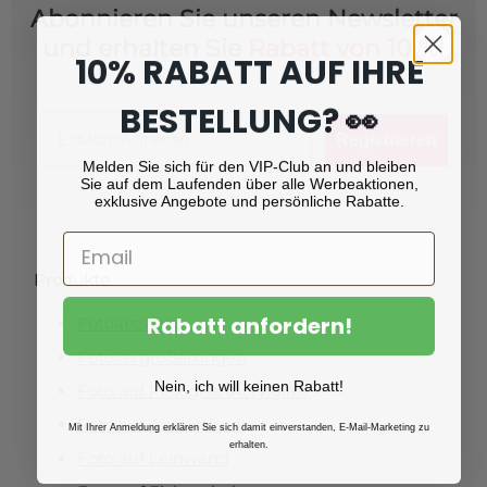
Abonnieren Sie unseren Newsletter
und erhalten Sie
Rabatt von 10 %!
10% RABATT AUF IHRE
BESTELLUNG? 👀
Email
Registrieren
Melden Sie sich für den VIP-Club an und bleiben
Sie auf dem Laufenden über alle Werbeaktionen,
exklusive Angebote und persönliche Rabatte.
Produkte
Rabatt anfordern!
Fotoabzüge
Fotovergrößerungen
Nein, ich will keinen Rabatt!
Foto auf Plexiglas (Acrylglas)
Foto auf Aluminium
Mit Ihrer Anmeldung erklären Sie sich damit einverstanden, E-Mail-Marketing zu
erhalten.
Foto auf Leinwand