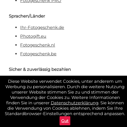
Fotogeschenk PRO
Sprachen/Länder
Ihr-Fotogeschenk.de
Photogift.eu
Fotogeschenk.nl
Fotogeschenk.be
Sicher & zuverlässig bezahlen
Diese Website verwendet Cookies, unter anderem um
Werbung zu personalisieren. Durch die weitere Nutzung
unserer Website stimmen Sie zu und stimmen der
Verwendung der Cookies zu. Weitere Informationen
finden Sie in unserer
Datenschutzerklärung
. Sie können
die Verwendung von Cookies ablehnen, indem Sie Ihre
Standardbrowser-Einstellungen entsprechend anpassen.
Gut