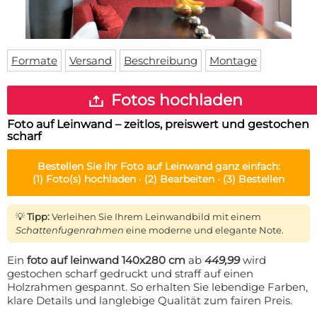
Fußmatte
Über uns
Bodenmatte
Lieferzeiten
Custom skateboard deck
Login
Formate
Versand
Beschreibung
Montage
WhatsApp
Impressum
Fotos hochladen
Foto auf Leinwand – zeitlos, preiswert und gestochen
scharf
Bestellen Sie Ihr
Foto auf Leinwand
ganz einfach:
(1)
Foto(s) hochladen ·
(2)
Bearbeiten ·
(3)
Bestellen
💡
Tipp:
Verleihen Sie Ihrem Leinwandbild mit einem
Schattenfugenrahmen
eine moderne und elegante Note.
Ein
foto auf leinwand 140x280 cm
ab
449,99
wird
gestochen scharf gedruckt und straff auf einen
Holzrahmen gespannt. So erhalten Sie lebendige Farben,
klare Details und langlebige Qualität zum fairen Preis.